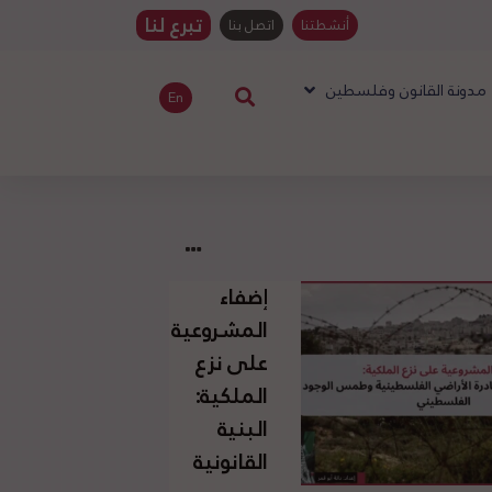
تبرع لنا
أنشطتنا
اتصل بنا
مدونة القانون وفلسطين
En
إضفاء
المشروعية
على نزع
الملكية:
البنية
القانونية