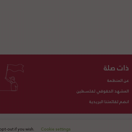
ذات صلة
عن المنظمة
المشهد الحقوقي لفلسطين
انضم لقائمتنا البريدية
تبرع لنا
أنشطتنا
اتصل بنا
opt-out if you wish.
Cookie settings