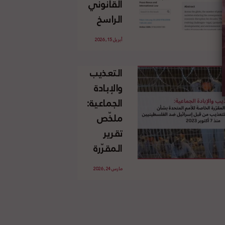
القانوني
الإسرائيلي
الراسخ
غير
للاجئين
القانوني
أبريل 15, 2026
الفلسطينيين
للأرض
وحقهم
الفلسطينية
التعذيب
في العودة
والإبادة
بموجب
الجماعية:
القانون
ملخّص
الدولي
تقرير
المقرّرة
الخاصة
مارس 24, 2026
للأمم
المتحدة
بشأن
الاستخدام