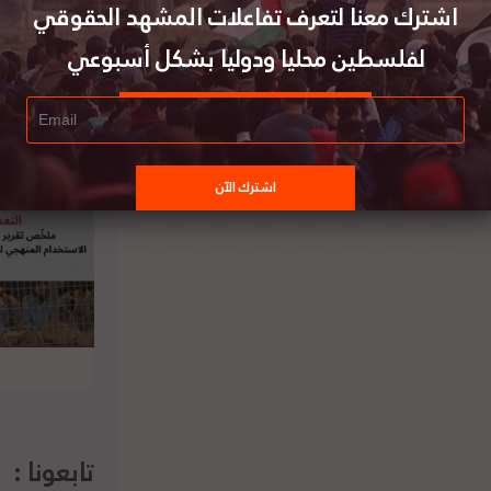
اشترك معنا لتعرف تفاعلات المشهد الحقوقي
لمانيون أوروبيون يوقعون رسالة تطالب بمنع
ول بضائع المستوطنات إلى السوق الأوروبي
لفلسطين محليا ودوليا بشكل أسبوعي
تابعونا :