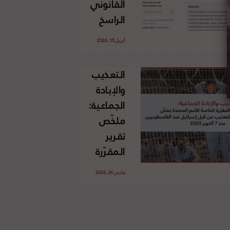
القانوني
الإسرائيلي
الراسخ
غير
للاجئين
القانوني
أبريل 15, 2026
الفلسطينيين
للأرض
وحقهم
الفلسطينية
التعذيب
في العودة
والإبادة
بموجب
الجماعية:
القانون
ملخّص
الدولي
تقرير
المقرّرة
الخاصة
مارس 24, 2026
للأمم
المتحدة
بشأن
الاستخدام