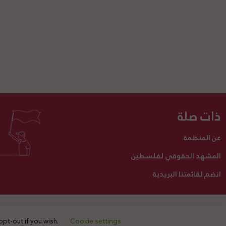
ذات صلة
عن المنظمة
المشهد الحقوقي لفلسطين
انضم لقائمتنا البريدية
تبرع لنا
أنشطتنا
اتصل بنا
opt-out if you wish.
Cookie settings