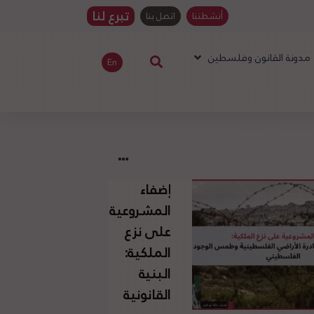
تبرع لنا
أنشطتنا
اتصل بنا
مدونة القانون وفلسطين
En
إضفاء
المشروعية
على نزع
الملكية:
البنية
القانونية