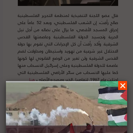
قال عضو اللجنة التنفيذية لمنظمة التحرير الفلسطينية
صالح رأفت، إن الشعب الفلسطيني، وبعد 52 عاماً على
إحراق المسجد الأقصى، ما يزال على نضاله من أجل نيل
الحرية وتجسيد الدولة الفلسطينية وعاصمتها القدس
الشرقية. وأكد رأفت أن كل الإجراءات التي تقوم بها دولة
الاحتلال غير شرعية من تهويد واستيطان ومحاولات لضم
القدس الشرقية ولن تغير من الوضع القانوني لها كونها
عاصمة للدولة الفلسطينية وعلى إسرائيل الانسحاب منها
كما عليها الانسحاب من سائر الأراضي الفلسطينية التي
احتلت عام 1967. لتفاصيل الخبر ومصدره الأصلي
،
هنا
سلطة المياه الفلسطينية تستنكر التخفيض
الإسرائيلي لكميات المياه الواصلة لمحافظة الخليل