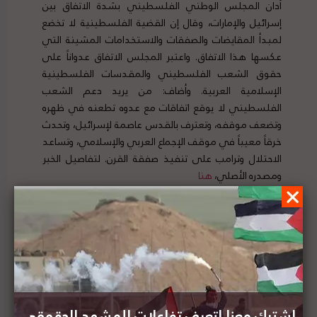
أدان المجلس الوطني الفلسطيني بشدة الاتفاق بين
إسرائيل والإمارات، وقال إن القضية الفلسطينية لا تخضع
لمبدأ المقايضات والصفقات والاستخدامات المشينة التي
عكسها هذا الاتفاق. واعتبر المجلس الاتفاق عدواناً على
حقوق الشعب الفلسطيني والمقدسات الفلسطينية
الإسلامية العربية. وأضاف: من يريد دعم الشعب
الفلسطيني لا يوقع اتفاقات مع عدوه تطعنه في ظهره
وتضعف موقفه، وتعترف بالقدس عاصمة لإسرائيل، وتحدث
خرقاً معيباً في موقف الإجماع العربي والإسلامي، وتساعد
الاحتلال وترامب على تنفيذ صفقة القرن. لتفاصيل الخبر
ومصدره الأصلي،
هنا
فيصل عرنكي: موقف الإمارات بالتطبيع مشين وإن
خطة الضم ما تزال على الطاولة الإسرائيلية
اشترك معنا لتعرف تفاعلات المشهد الحقوقي