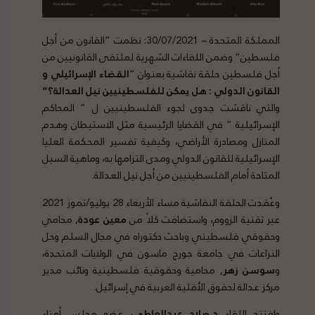
المملكة المتحدة – 30/07/2021: نظمت “القانون من أجل
فلسطين” وضمن اللقاءات الشهرية لملتقى القانونيين من
أجل فلسطين حلقة نقاشية بعنوان ”
القضاء الإسرائيلي و
القانون الدولي : هل يمكن للفلسطينيين نيل العدالة؟“
والتي ناقشت جدوى لجوء الفلسطينيين ل ” المحاكم
الإسرائيلية ” في القضايا الرئيسية مثل الاستيطان وهدم
المنازل ومصادرة الأراضي، وكيفية تفسير المحكمة العليا
الإسرائيلية للقانون الدولي ومدى التزامها به، وماهية السبل
المتاحة أمام الفلسطينيين من أجل نيل العدالة.
وعُقدت الحلقة النقاشية مساء الأربعاء 28 يوليو/تموز 2021
عبر تقنية الزووم، واستضافت كلاً من
معين عودة
, محامي
وحقوقي فلسطيني وباحث دكتوراه في مجال السلم وحل
النزاعات في جامعة جورج ماسون في الولايات المتحدة،
و
سوسن زهر
, محامية وحقوقية فلسطينية ونائب مدير
مركز عدالة لحقوق الأقلية العربية في إسرائيل.
وافتتح اللقاء
د.صلاح عبدالعاطي،
عضو مجلس أمناء