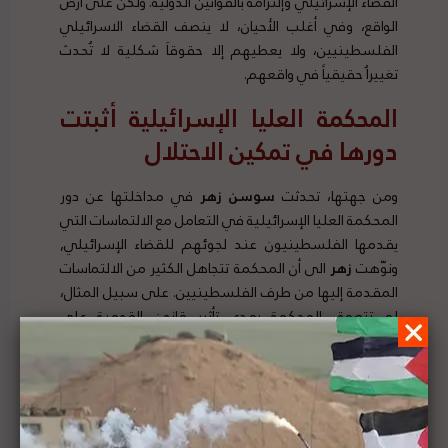
القضاء الإسرائيلي وإلتزامه بالقوانين الدولية. ولكن على أرض
الواقع، وفي أغلب الأحيان، لا ينصف القضاء الاسرائيلي
الفلسطينيين، ولا يعطيهم إلا حقوقاَ شكلية لا تُحدث
تغييراُ حقيقياً في واقعهم.
المحكمة العليا الإسرائيلية أثبتت
دورها في تمكين الاحتلال
ومن جهتها، تحدثت
سوسن زهر
في مداخلتها عن دور
المحكمة العليا الإسرائيلية في التعامل مع الالتماسات التي
يقدمها الفلسطينيون عند لجوئهم للقضاء الإسرائيلي,
ونوّهت
زهر
الى أن المحكمة تتجاهل الكثير من الالتماسات
المقدمة إليها من طرف الفلسطينيين. على سبيل المثال،
لم تتعمق المحكمة بمدى تأثير قانون القومية على
الفلسطينيين في القدس، ولا على تأثيره على شرعنة
إقامة المستوطنات. وأضافت بأن قرار المحكمة العليا
الإسرائيلية برفض الالتماسات ضد دستورية قانون القومية
يعطي إمكانية لاستكمال مشروع الاستيطان الذي يشكل
جريمة حرب. ورأت
زهر
بأن للمحكمة دوراً كبيراً في تعزيز