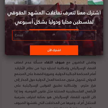
الاحتلال وتمكين ديمومته، مخالفة بذلك القوانين الدولية
في هذا الإطار.
اشترك معنا لتعرف تفاعلات المشهد الحقوقي
لفلسطين محليا ودوليا بشكل أسبوعي
وناقش الحاضرون مع
ضيوف اللقاء
مسألة عدم انصاف
القضاء الإسرائيلي وإمكانية اعتباره جزءا من نظام الأبارتايد
أمام المحكمة الجنائية الدولية، وضرورة الضغط على المجتمع
الدولي لتحويل فتوى محكمة العدل الدولية حول الجدار إلى
قرار ملزم، وإشكالية تطبيق القوانين الإسرائيلية على
الأراضي الفلسطينية المحتلة مثل قانون القومية، وما إذا
كان اللجوء للقضاء الإسرائيلي هو بمثابة اعتراف بشرعية
الاحتلال أم لا، وغيرها من المداخلات التي ناقشها الضيوف