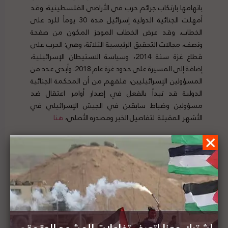
باتهامها بارتكاب جرائم حرب في الأراضي الفلسطينية، وقد
أمهلت الجنائية الدولية إسرائيل مدة 30 يوماً للرد على
الخطاب. وقد عرض الخطاب الموجز المكون من صفحة
ونصف، مجالات التحقيق الرئيسية الثلاثة، وهي: الحرب على
قطاع غزة سنة 2014، وسياسة الاستيطان الإسرائيلية،
إضافة إلى المسيرة على حدود غزة عام 2018. وأبدى عدد من
المسؤولين الإسرائيليين، قلقهم من أن المحكمة الجنائية
الدولية قد تبدأ بالفعل في إصدار أوامر اعتقال ضد
مسؤولين وضباط سابقين في الجيش الإسرائيلي في
الأشهر المقبلة. لتفاصيل الخبر ومصدره الأصلي،
هنا
اسرائيليون يدعون لتطعيم الفلسطينيين مقابل
خصم تكلفة اللقاحات من عائدات الضرائب المرسلة إلى
السلطة الفلسطينية