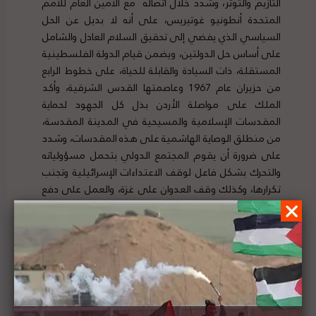
التأزيم والتوتر، وشدد خلال اتصاله مع الأمين العام للأمم
المتحدة أنطونيو غوتيريس، على أنه لا بديل عن الحل
السياسي الذي يفضي إلى تحقيق السلام العادل والشامل
على أساس حل الدولتين، ويضمن قيام الدولة الفلسطينية
المستقلة، ذات السيادة والقابلة للحياة، على خطوط الرابع
من حزيران عام 1967 وعاصمتها القدس الشرقية، وأكد
الملك على مواصلة الأردن بذل كل الجهود لحماية
المقدسات الإسلامية والمسيحية في المدينة المقدسة،
من منطلق الوصاية الهاشمية على هذه المقدسات، وشدد
على ضرورة أن يقوم المجتمع الدولي بتحمل مسؤولياته
والتحرك بشكل فاعل لوقف الاعتداءات الإسرائيلية وتجنب
تكرارها، وكذلك وقف العدوان على غزة، والعمل على دفع
عملية السلام. لتفاصيل الخبر ومصدره الأصلي،
هنا
أحزاب وبرلمانات دولية تطالب بوقف العدوان الإسرائيلي
على قطاع غزة