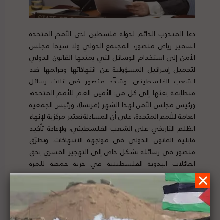
دعا المندوب الدائم لدولة فلسطين لدى الأمم المتحدة
السفير رياض منصور، المجتمع الدولي ولا سيما مجلس
الأمن إلى استخدام الوسائل التي يمنحها القانون الدولي
لتحميل إسرائيل المسؤولية عن انتهاكاتها وجرائمها ضد
الشعب الفلسطيني. وشدّد منصور في ثلاث رسائل
متطابقة بعثها إلى كل من: الأمين العام للأمم المتحدة،
ورئيس مجلس الأمن لهذا الشهر (فرنسا)، ورئيس الجمعية
العامة للأمم المتحدة، على أن المساءلة تعتبر مركزية لإنهاء
الظلم التاريخي على الشعب الفلسطيني، ولإعادة تأكيد
قابلية القانون الدولي في مواجهة الانتهاكات. وتطرّق
منصور في رسائله بشكل خاص إلى التهجير القسري بحق
العائلات البدوية الفلسطينية في خربة حمصة للمرة
السابعة منذ نوفمبر 2020، مبررة ذلك بذرائع شتى، بما في
ذلك تخصيصها لهذه المناطق بشكل أحادي كمناطق “إطلاق
نار”. لتفاصيل الخبر ومصدره الأصلي،
هنا