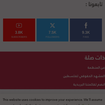
تابعونا :
3.8K
7.5K
9.3K
SUBSCRIBERS
FOLLOWERS
FANS
ذات صلة
عن المنظمة
المشهد الحقوقي لفلسطين
انضم لقائمتنا البريدية
This website uses cookies to improve your experience. We'll assume
2025 © جميع الحقوق محفوظة