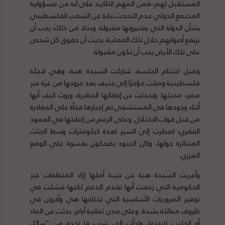
المستقبل لهم، فمن المهم التأكيد على أنه من مسؤولية
المجتمع الدولي عدم التحدث نيابة عن الشعب الفلسطيني
بشأن الدولة التي يعتبرونها مقبولة. وبدلا من ذلك، يجب أن
ترتفع أصواتهم خلال تلك العملية، بحيث أن حقوق كل شخص
على تلك الأرض يجب أن تكون مقبولة.
وقبل اختتام الجلسة، شاركت السيدة هبة، وهي لاجئة
فلسطينية وصلت مؤخرًا إلى جنيف بعد خروجها من غزة عبر
مصر، محنتها. وتحدثت عن إصاباتها الخطيرة، وروت كيف أنها
أثناء وجودها في المستشفى تم إجبارها فجأة على المغادرة
من قبل قوات الاحتلال. وعلى الرغم من إصابتها في العمود
الفقري، اضطرت إلى السير لعدة كيلومترات وسط الجثث
المتناثرة حولها، وكان الجنود يضحكون بقسوة على الوضع
المزري.
وأعربت السيدة هبة عن خيبة أملها إزاء المنظمات غير
الحكومية التي زعمت أنها تقدم الدعم لكنها فشلت في
توفير الضروريات الأساسية التي تحتاجها هي وآخرون في
ظروف مماثلة بشدة. وعلى مدى ثمانية أيام، بحثت عن الماء
أو الحليب لابنتها، ولجأت إلى شرب ما تجده من “سائل