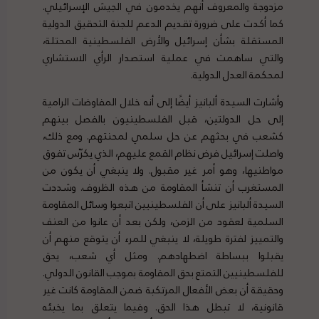
مزدوجة والمعروف أنهم يخدمون في الجيش الإسرائيلي.
كما أكدت على ضرورة تقديم الدعم للجنة التحقيق الدولية
المستقلة بشأن إسرائيل والأرض الفلسطينية المحتلة،
والتي ساهمت في عملية استصدار الرأي الاستشاري
لمحكمة العدل الدولية.
وأشارت السيدة ألبانيز أيضًا إلى أنه خلال المفاوضات الرامية
إلى حل الدولتين، قبل الفلسطينيون بالفصل بينهم
كشعب في بحثهم عن حل سلمي لمحنتهم. ومع ذلك،
واصلت إسرائيل فرض نظام القمع عليهم، الذي يكرّس تفوق
مواطنيها، وهو أمر غير مقبول. ولا ينبغي أن يكون من
المستغرب أن تنشأ المقاومة من هذه الظروف. وشددت
السيدة ألبانيز على أن الفلسطينيين اتبعوا وسائل المقاومة
السلمية لعقود من الزمن، ولكن بعد أن عانوا من العنف
والتمييز لفترة طويلة، لا ينبغي للمرء أن يتوقع منهم أن
يقبلوا ببساطة اضطهادهم. ومثل أي شعب، يحق
للفلسطينيين التمتع بحق المقاومة بموجب القانون الدولي.
وحقيقة أن بعض الأفعال المرتكبة ضمن المقاومة كانت غير
قانونية، لا تبطل هذا الحق. وفيما يتعلق بما يخبئه