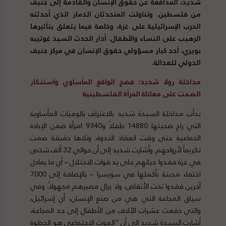
شديد، المدافعة عن حقوق الإنسان والقادمة إلى جنيف
من فلسطين. وتناولت المتحدثان الدمار الذي أحدثته
الحرب الإسرائيلية على غزة، وخاصة فيما يتعلق بتأثيرها
الرهيب على النساء والأطفال. أدار الحدث السيد غوتييه
بويري، أحد كبار مسؤولي حقوق الإنسان في مركز جنيف
الدولي للعدالة.
مداخلة رولا شديد: فضح الواقع المأساوي واستنكار
الصمت على معاناة المرأة الفلسطينية
بدأت مداخلة السيدة شديد بالاعتراف بالوفيات المأساوية
التي راح ضحيتها 14880 طفلاً و9340 امرأة ضمن الإبادة
الجماعية حتى وقت انعقاد الندوة، وتلاها دقيقة صمت
تكريماً لأرواحهم. وأشارت شديد إلى أن حوالي 32 ألف شخص
في غزة فقدوا حياتهم على يد قوات الاحتلال – أي ما يعادل
اختفاء مدينة بأكملها في سويسرا – بالإضافة إلى 7000
آخرين فقدوا تحت الأنقاض، ولا يزال مصيرهم مجهولاً. وفي
سياق المجاعة التي هي من صنع الإنسان، أي إسرائيل،
والتي دفعت عشرات الآلاف من الأطفال إلى حد المجاعة،
أشارت السيدة شديد إلى أن “الموت الاجتماعي هو الخطوة