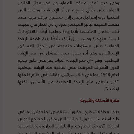
وفي حين اتفق زملاؤها الممارسون في مجال القانون
الدولي على نطاق واسع على أن الإجراءات الوحشية التي
اتخذتها دولة إسرائيل ترقى إلى مستوى جرائم حرب، فقد
دفعت السيدة ألبانيز المجتمع الدولي إلى النظر في طبيعة
تلك الأفعال المتسمة بأنها إبادة جماعية أيضًا. فالانتهاكات
ليست منهجية وحسب، بل تُرتكب أيضًا بنية واضحة للإبادة
الجماعية على مستويات متعددة في الجهاز العسكري
الإسرائيلي، وهو أمر يتجاوز مجرد الفشل في منع الإبادة
الجماعية، وهو -أي منع الإبادة- التزام يقع على عاتق جميع
الدول الأطراف الموقعة على اتفاقية منع الإبادة الجماعية
لعام 1948، بما في ذلك إسرائيل. وقالت في ختام كلمتها
“كان ينبغي منع الإبادة الجماعية من الأساس، لكنها
ارتكبت”.
فقرة الأسئلة والأجوبة
بعد المداخلات، طرح الحضور أسئلة على المتحدثين، بما في
ذلك استفسارات حول الإجراءات التي يمكن للمجتمع الدولي
اتخاذها الآن، مثل قطع جميع العلاقات التجارية والدبلوماسية
مع إسرائيل، والمخاوف بشأن قيام الحكومة السويسرية