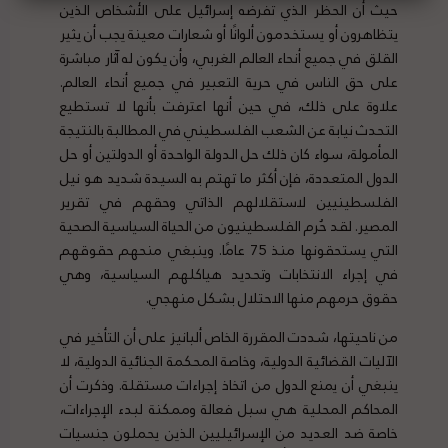
حيث أن الحظر الذي تفرضه إسرائيل على الأشخاص الذين
يتظاهرون أو يستخدمون ألوانًا أو شعارات معينة يجب أن يثير
القلق في جميع أنحاء العالم الغربي، وأن يكون له آثار مباشرة
على حق الناس في حرية التعبير في جميع أنحاء العالم.
علاوة على ذلك، في حين أنها اعترفت بأنها لا تستطيع
التحدث نيابة عن الشعب الفلسطيني في المطالبة بالنتيجة
المأمولة، سواء كان ذلك حل الدولة الواحدة أو الدولتين أو حل
الدول المتعددة، فإن أكثر ما تهتم به السيدة شديد هو نيل
الفلسطينيين لاستقلالهم الذاتي وحقهم في تقرير
المصير. لقد حُرم الفلسطينيون من الحياة السياسية الصحية
التي يستحقونها منذ 75 عامًا. وينبغي منحهم حقوقهم
في إجراء الانتخابات وتحديد هياكلهم السياسية، وهي
حقوق حرمهم منها الاحتلال بشكل منهجي.
من ناحيتها، شددت المقررة الخاص ألبانيز على أن التأخير في
الآليات القضائية الدولية، وخاصة المحكمة الجنائية الدولية، لا
ينبغي أن يمنع الدول من اتخاذ إجراءات مستقلة. وذكرت أن
المحاكم المحلية هي سبل فعالة وممكنة لبدء الإجراءات،
خاصة ضد العديد من الإسرائيليين الذين يحملون جنسيات