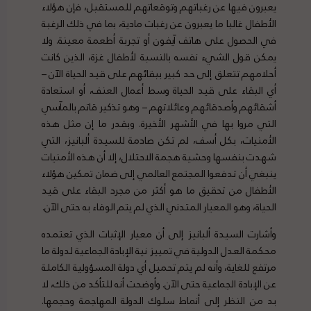
يعبرون فيها عن رغباتهم وتوقعاتهم للمستقبل، فإن هؤلاء
الأطفال غالبا ما يعبرون عن رغبات مادية، بما في ذلك الرغبة
في الحصول على هاتف آيفون أو تجربة أطعمة معينة. ولا
يمكن قول الشيء نفسه بالنسبة لأطفال غزة، الذين كانت
أحلامهم تتعلق إلى حد كبير ببقائهم على قيد الحياة الآن –
أي البقاء على قيد الحياة وسط أعمال العنف، أو استعادة
أشقائهم وأصدقائهم وعائلاتهم – وهو تذكير قاتم بالمآسي
التي مروا بها في الأشهر الأخيرة. وبقدر ما إن مثل هذه
الأمنيات، بكل أسف، لم تكن صادمة للسيدة ألبانيز، التي
شهدت بنفسها وحشية هجمة الاحتلال، إلا أن هذه الأمنيات
ينبغي أن تدفعوا المجتمع العالمي إلى ضمان تمكين هؤلاء
الأطفال من تحقيق ما هو أكثر من مجرد البقاء على قيد
الحياة، وهو المعيار المتدني الذي لم يتم الوفاء به حتى الآن.
وأشارت السيدة ألبانيز إلى أن معيار الإثبات الذي تعتمده
محكمة العدل الدولية في تمييز نية الإبادة الجماعية لدولة ما
مرتفع للغاية، وأنه لم يتم تحميل أي دولة المسؤولية الكاملة
عن الإبادة الجماعية حتى الآن. وأوضحت أنه للتأكد من ذلك، لا
بد من النظر إلى أنماط سلوك الدولة المهاجمة وحجمها.