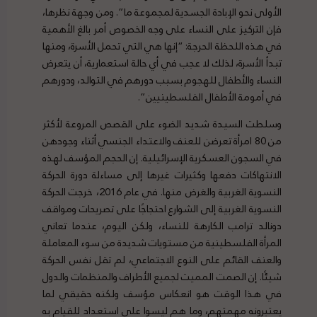
الأولى نحو الإبادة الجسدية لمجموعة ما”. ومن وجهة نظرها،
فإن التركيز على النساء على وجه الخصوص أمر بالغ الأهمية
في هذه اللحظة الحرجة: “إنها هي التي تحمل الأسرة، ومنها
تبدأ الأسرة، لذلك لا عجب في أي حالة استعمارية، أن يتعرض
النساء والأطفال للهجوم بسبب دورهم في التوالد، ودورهم
في أمومة الأطفال الفلسطينيين”.
وسلطت السيدة شديد الضوء على القصص المروعة لأكثر
من 80 امرأة تعرضن للعنف والاعتداء الجنسي أثناء وجودهن
في السجون العسكرية الإسرائيلية. إن الحجم المؤسف لهذه
الانتهاكات دفعها وكثيرات غيرها إلى مساءلة دورة الحركة
النسوية الغربية والغرض منها. في عام 2016، خرجت الحركة
النسوية الغربية إلى الشوارع احتجاجًا على تصريحات ومواقف
دونالد ترامب الكارهة للنساء، ولكن اليوم، عندما تعاني
المرأة الفلسطينية من مستويات شديدة من سوء المعاملة
والعنف القائم على النوع الاجتماعي، لم تقل نفس الحركة
شيئًا. إن الصمت المميت لجميع الأطراف والمنظمات والدول
في هذا الوقت هو انعكاس مؤسف ولكنه حقيقي لما
يعتبرونه مهمتهم، وما هم ليسوا على استعداد للقيام به