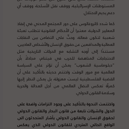
المستوطنات الإسرائيلية، ووقف نقل الأسلحة، ووقف أي
دعم يديم الاحتلال.
النقل البحري للأسلحة الإبادة الجماعية
كما شدد كاتروغالوس على دور المجتمع المدني في إنفاذ
المعايير الدولية، معتبرا أن الأحكام القانونية تتطلب تعبئة
شعبية لتكون فعالة، وحثّ على التضامن بين النقابات
العمالية والمدافعين عن حقوق الإنسان والأشخاص العاديين،
مستندًا إلى أوجه التشابه مع الحركات التاريخية مثل
الاحتجاجات المناهضة للحرب في فيتنام، مجادلًا بأن
”دبلوماسية الشعوب“ يمكن أن تؤثر على السياسة
العالمية مع مرور الوقت. واختتم حديثه بالتأكيد على أن
القضية الفلسطينية ليست معزولة، بل يمكن النظر إليها
كمرآة تعكس النضال العالمي من أجل العدالة والحرية
وسلامة القانون الدولي.
واختتمت الندوة بالتأكيد على وجود التزامات واضحة على
الدول والشركات نابعة من قانون البحار والقانون الدولي
لحقوق الإنسان والقانون الدولي ب
أشار المتحدثون الى
الواقع الحالي المتردي للقانون الدولي الذي يعكس