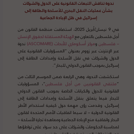
ن
دوة تناقش التبعات القانونية على الدول والشركات
بشأن عمليات النقل البحري للأسلحة والطاقة إلى
إسرائيل في ظل الإبادة الجماعية
في 9 نيسان/أبريل 2025، استضافت منظمة القانون من
أجل فلسطين بالتعاون مع
الهيئة المستقلة لحقوق الإنسان
– فلسطين
و
مركز أسكوماري للأبحاث (ASCOMARE)
ندوة
عبر الإنترنت عبر زووم بعنوان ”المسؤوليات القانونية على
الدول والشركات في نقل الأسلحة وإمدادات الطاقة إلى
إسرائيل بموجب القانون الدولي للبحار“.
النقل البحري للأسلحة الإبادة الجماعية
استكشفت الندوة، وهي الرابعة ضمن الموسم الثالث من
“
ملتقى القانونيين من أجل فلسطين
“، المسؤوليات
القانونية للدول والكيانات الخاصة بموجب القانون الدولي
للبحار فيما يتعلق بنقل الأسلحة وإمدادات الطاقة إلى
إسرائيل، وقدمت رؤى مهمة حول كيفية استخدام الأطر
القانونية الدولية – لا سيما اتفاقيات الأمم المتحدة لقانون
البحار واتفاقية منع الإبادة الجماعية ومعاهدة تجارة الأسلحة –
لمحاسبة الحكومات والشركات على حد سواء على تواطؤها
في الانتهاكات المستمرة ضد الفلسطينيين.