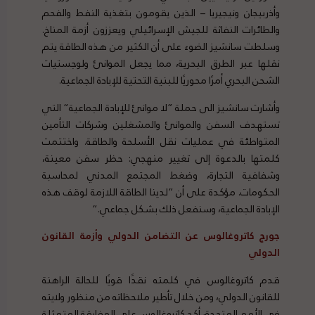
وأذربيجان ونيجيريا – الذين يقومون بتغذية النفط والفحم
والطائرات النفاثة للجيش الإسرائيلي ويعززون أزمة المناخ.
وسلطت سانشيز الضوء على أن الكثير من هذه الطاقة يتم
نقلها عبر الطرق البحرية، مما يجعل الموانئ ولوجستيات
الشحن البحري أمرًا محوريًا للبنية التحتية للإبادة الجماعية.
وأشارت سانشيز الى حملة ”لا موانئ للإبادة الجماعية“ التي
تستهدف السفن والموانئ والمشغلين وشركات التأمين
المتواطئة في عمليات نقل الأسلحة والطاقة. واختتمت
كلمتها بالدعوة إلى تغيير منهجي: حظر سفن معينة،
وشفافية التجارة، وضغط المجتمع المدني لمحاسبة
الحكومات. مؤكدة على أن ”لدينا الطاقة اللازمة لوقف هذه
الإبادة الجماعية، وسنفعل ذلك بشكل جماعي.“
جورج كاتروغالوس عن التضامن الدولي وأزمة القانون
الدولي
قدم كاتروغالوس في كلمته نقدًا قويًا للحالة الراهنة
للقانون الدولي، ومن خلال تأطير ملاحظاته من منظور ولايته
في الأمم المتحدة، أكد كاتروغالوس على المفارقة المتمثلة