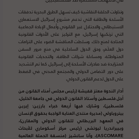
وتناولت الحلقة النقاشية كيف تسهل الطرق البحرية تدفقات
الأسلحة والطاقة التي تدعم مشروع إسرائيل الاستعماري
الاستيطاني والاحتلال غير القانوني وأعمال الإبادة الجماعية
التي ترتكبها إسرائيل، مع التركيز على الأدوات القانونية
المتاحة لمنع ذلك. وسلطت المناقشة الضوء على التزامات
دول العلَم، وحق الدول الساحلية في منع مرور السفن
المتواطئة، ومساءلة شركات الطاقة، والتحديات القانونية
المتزايدة ضد صادرات الأسلحة إلى إسرائيل. كما تم التشديد
على دور التضامن الدولي والمجتمع المدني في الضغط
على الدول لدعم القانون الدولي.
أدار الندوة معتز قفيشة (رئيس مجلس أمناء القانون من
أجل فلسطين وأستاذ القانون الدولي في جامعة الخليل،
فلسطين)، وشارك فيها أربعة خبراء بارزين: إيرين
بيتروباولي (مديرة منتدى العناية الواجبة بحقوق الإنسان
في المعهد البريطاني للقانون الدولي والمقارن)،
وبييراندريا ليوتشي (رئيس مركز أسكوماري للأبحاث
ASCOMARE)، وآنا سانشيز (منسقة الحملة العالمية