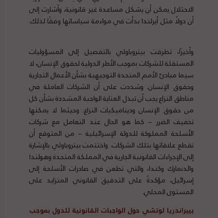
الاحتلال يمكن أن يشكل مساعدة غير قانونية، وأشارت إلى
أن دولًا مثل أيرلندا بدأت في مواءمة سياساتها وفقًا لذلك.
النقل البحري للأسلحة الإبادة الجماعية
وأخيرًا، تطرقت
بيتروباولي
بالتفصيل إلى المسؤوليات
المستقلة للشركات بموجب الأطر الدولية لحقوق الإنسان، لا
سيما مبادئ الأمم المتحدة التوجيهية بشأن الأعمال التجارية
وحقوق الإنسان. وشددت على أن الشركات العاملة في
مناطق النزاع يجب أن تبذل العناية الواجبة المشددة بشأن كل
من حقوق الإنسان وديناميكيات النزاع. وحيثما لا يمكنها
تخفيف الضرر – كما هو الحال عند التعامل مع شركات
الأسلحة المملوكة للدولة الإسرائيلية – من المتوقع أن
تقطع علاقاتها بتلك الشركات. واختتمت
بيتروباولي
بالإشارة
إلى الإجراءات القانونية الجارية في المملكة المتحدة وهولندا
والدنمارك وكندا، والتي تطعن في صادرات الأسلحة إلى
إسرائيل، مؤكدةً على التدقيق القانوني المتزايد على
المستوى المحلي.
بييراندريا لوتشي حول الواجبات القانونية للدول بموجب