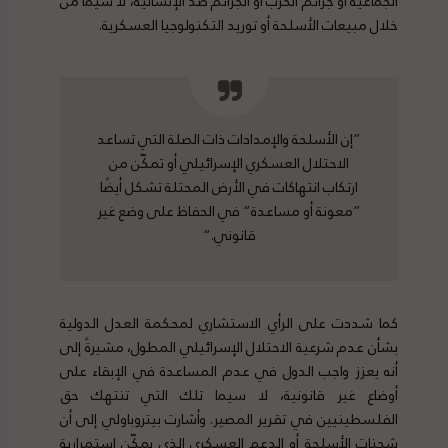
الجماعية أو جرائم الحرب أو الجرائم ضد الإنسانية، لا سيما من
خلال مبيعات الأسلحة أو توريد التكنولوجيا العسكرية.
”إن الأسلحة والإمدادات ذات الصلة التي تساعد
الاحتلال العسكري الإسرائيلي أو تمكّن من
ارتكاب انتهاكات في الأرض المحتلة تشكل أيضًا
”معونة أو مساعدة“ في الحفاظ على وضع غير
قانوني.“
كما شددت على الرأي الاستشاري لمحكمة العدل الدولية
بشأن عدم شرعية الاحتلال الإسرائيلي المطول، مشيرةً إلى
أنه يعزز واجب الدول في عدم المساعدة في الإبقاء على
أوضاع غير قانونية، لا سيما تلك التي تنتهك حق
الفلسطينيين في تقرير المصير. وأشارت
بيتروباولي
إلى أن
شحنات الأسلحة أو الدعم العسكري الذي يمكّن استمرارية