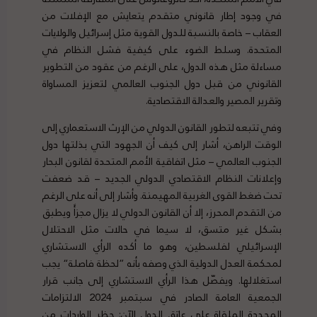
في وجود إطار قانوني متقدم يتعايش مع الإفلات من
العقاب – خاصة بالنسبة للدول القوية مثل إسرائيل والولايات
المتحدة. وسلط الضوء على كيفية فشل النظام في
مساءلة مثل هذه الدول، على الرغم من عقود من التطوير
القانوني من قبل دول الجنوب العالمي لتعزيز المساواة
وتقرير المصير والعدالة الاقتصادية.
وفي تتبعه لتطور القانون الدولي من الإرث الاستعماري إلى
الوقت الراهن، أشار إلى كيف أن الجهود التي بذلتها دول
الجنوب العالمي – مثل اتفاقية الأمم المتحدة لقانون البحار
وإعلانات النظام الاقتصادي الدولي الجديد – قد ضعفت
تحت ضغط القوى الغربية المهيمنة. وأشار إلى أنه على الرغم
من التقدم المحرز، إلا أن القانون الدولي لا يزال مجزأً ويطبق
بشكل غير متسق، لا سيما في حالات مثل الاحتلال
الإسرائيلي لفلسطين، وهو ما أكده الرأي الاستشاري
لمحكمة العدل الدولية الذي وصفه بأنه ”لحظة فاصلة“ يجب
استغلالها. ويفصّل هذا الرأي الاستشاري إلى جانب قرار
الجمعية العامة الصادر في سبتمبر 2024 الالتزامات
المحددة الملقاة على عاتق الدول الآن: حظر الواردات من