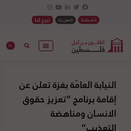
تبرع لنا
أنشطتنا
اتصل بنا
En
النيابة العامّة بغزة تعلن عن
إقامة برنامج “تعزيز حقوق
الانسان ومناهضة
التعذيب”