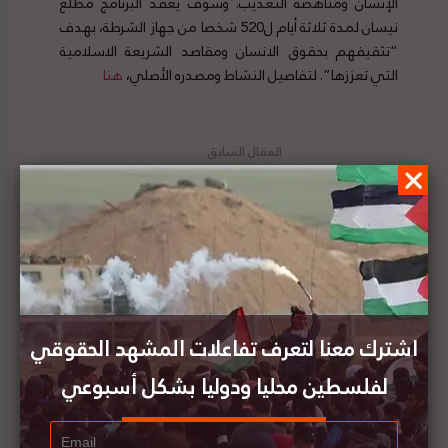
الإنسان ومناهضة التعذيب. وسوف يعقد البرنامج مطلع
نيسان لمدة ثلاثة أيام ل520 شخصا من جهاز الشرطة، بهدف
“تثقيفهم بحقوق الانسان ومقاصد الشريعة الاسلامية
التي تعززها”. لتفاصيل النشاط ومصدره الأصلي،
هنا
مؤسسة الحق تصدر تقريراً حول جائحة كورونا والأبارتايد
عدالة والضمير تطالبان باتخاذ إجراءات احترازية لمنع
انتشار كورونا في السجون
اشترك معنا لتعرف تفاعلات المشهد الحقوقي
لفلسطين محليا ودوليا بشكل أسبوعي