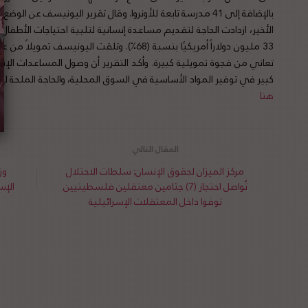
بالإضافة إلى 41 مدرسة تابعة للأونروا.
وقال تقرير اليونيسف عن الوضع 
33 مليون دولاراً أمريكيًا بنسبة (68٪).
وتلقت اليونيسف تمويلاً من عد
تعاني من فجوة تمويلية كبيرة. وأكد التقرير أن وصول المساعدات الإن
كبير في توفير المواد الأساسية في السوق المحلية، والحاجة الملحة لإ
هنا
مركز الميزان لحقوق الإنسان: سلطات الاحتلال
وز
تُواصل احتجاز (7) جثامين معتقلين فلسطينيين
الإسرائيلي 8 
توفوا داخل المعتقلات الإسرائيلية