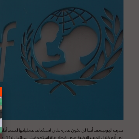
حذرت اليونيسف أنها لن تكون قادرة على استئناف عملياتها لدعم أ