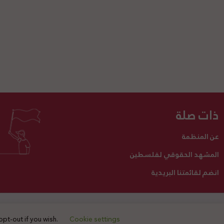
ذات صلة
عن المنظمة
المشهد الحقوقي لفلسطين
انضم لقائمتنا البريدية
تبرع لنا
أنشطتنا
اتصل بنا
opt-out if you wish.
Cookie settings