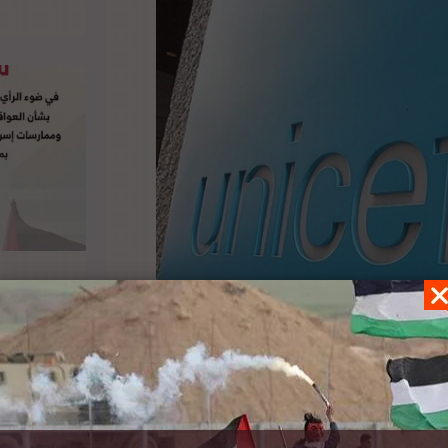
طفال فلسطين بسبب نقص حاد في ميزانيتها، مشيرة
الى أنه خلال الحرب الاخيرة على قطاع غزة استهدفت اسرائيل 116 روضة أطفال و140 مبنى مدرسة عامة تعرضت لأضرار،