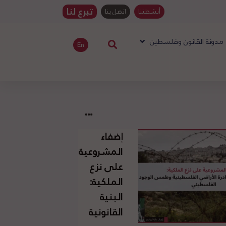
تبرع لنا
أنشطتنا
اتصل بنا
مدونة القانون وفلسطين
En
إضفاء
المشروعية
على نزع
الملكية:
البنية
القانونية