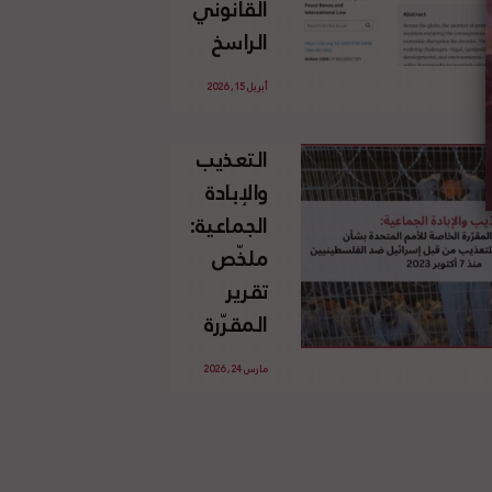
القانوني
الإسرائيلي
الراسخ
غير
للاجئين
القانوني
أبريل 15, 2026
الفلسطينيين
للأرض
وحقهم
الفلسطينية
التعذيب
في العودة
والإبادة
بموجب
الجماعية:
القانون
ملخّص
الدولي
تقرير
المقرّرة
الخاصة
مارس 24, 2026
للأمم
المتحدة
بشأن
الاستخدام