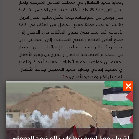
وحماية جميع الأطفال في منطقة القدس الشرقية. وأشار
البيان إلى إصابة 29 طفلاً فلسطينياً في القدس الشرقية
خلال يومين من المواجهات، بينما اعتُقل ثمانية أطفال آخرين.
وقالت أنه يجب حماية جميع الأطفال من العنف في كافة
الأوقات، كما يجب صون حقوق العائلات في الوصول إلى
جميع أماكن العبادة وتقديم المساعدة إلى المصابين دون
قيود. وحثت اليونيسف السلطات الإسرائيلية على الامتناع
عن استخدام العنف ضد الأطفال والإفراج عن جميع الأطفال
المعتقلين. كما دعت جميع الأطراف المعنية أينما كانوا لمنع
أي تصعيد إضافي وحماية جميع المدنيين وخاصةً الأطفال.
لتفاصيل الخبر ومصدره الأصلي،
هنا
بيان مشترك لمبعوثي المجموعة الرباعية للشرق
الأوسط بشأن الحالة في القدس الشرقية
اشترك معنا لتعرف تفاعلات المشهد الحقوقي