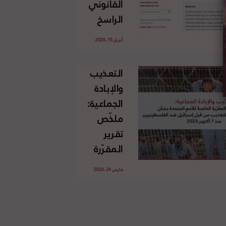
القانوني
الإسرائيلي
الراسخ
غير
للاجئين
القانوني
أبريل 15, 2026
الفلسطينيين
للأرض
وحقهم
الفلسطينية
التعذيب
في العودة
والإبادة
بموجب
الجماعية:
القانون
ملخّص
الدولي
تقرير
المقرّرة
الخاصة
مارس 24, 2026
للأمم
المتحدة
بشأن
الاستخدام