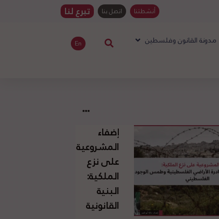
تبرع لنا
أنشطتنا
اتصل بنا
مدونة القانون وفلسطين
En
إضفاء
المشروعية
على نزع
الملكية:
البنية
القانونية