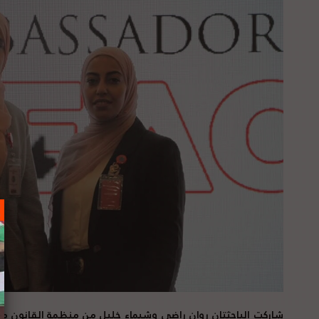
شاركت الباحثتان روان راضي وشيماء خليل من منظمة القانون م