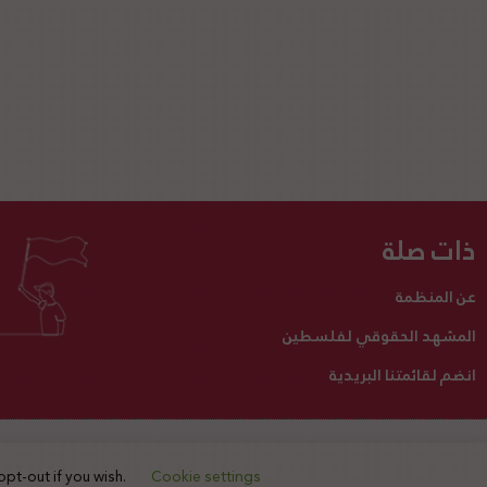
ذات صلة
عن المنظمة
المشهد الحقوقي لفلسطين
انضم لقائمتنا البريدية
تبرع لنا
أنشطتنا
اتصل بنا
opt-out if you wish.
Cookie settings