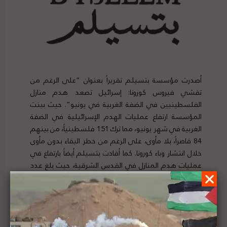
أصدرت مؤسسة بتسيلم تقريراً بعنوان “على الرغم من
تفشي فيروس كورونا: إسرائيل تصعد هدم منازل
الفلسطينيين في الضفة الغربية في يونيو”. حيث بينت
المؤسسة ارتفاع عمليات الهدم الإسرائيلية في الضفة
الغربية في شهر يونيو، مما ترك 151 فلسطينياً، من بينهم
84 قاصراً، بلا مأوى، على الرغم من خطر البقاء بدون مأوى
خلال انتشار وباء كورونا. كما أفادت بتسيلم أيضاً بارتفاع في
عمليات هدم المنازل في القدس الشرقية، حيث بلغ عدد
المنازل التي هدمت في شهر يونيو ضعف المتوسط
الشهري في الأشهر الخمسة الأولى من عام 2020.
لتفاصيل الخبر ومصدره الأصلي،
هنا