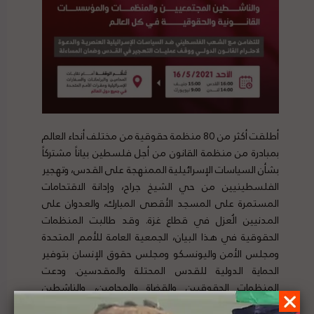
أطلقت أكثر من 80 منظمة حقوقية من مختلف أنحاء العالم
بمبادرة من منظمة القانون من أجل فلسطين بياناً مشتركاً
بشأن السياسات الإسرائيلية الممنهجة على القدس، وتهجير
الفلسطينيين من حي الشيخ جراح، وإدانة الاقتحامات
المستمرة على المسجد الأقصى المبارك، والعدوان على
المدنيين الُعزل في قطاع غزة. وقد طالبت المنظمات
الحقوقية في هذا البيان، الجمعية العامة للأمم المتحدة
ومجلس الأمن واليونسكو ومجلس حقوق الإنسان بتوفير
الحماية الدولية للقدس المحتلة والمقدسين. ودعت
المنظمات الحقوقيين والقضاة والمحامين، والناشطين
المجتمعيين والمؤسسات الحقوقية والقانونية حول العالم