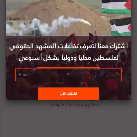
للمشاركة في الوقفة العالمية لأجل المدينة المقدسة،
وذلك يوم الأحد القادم الموافق 16 مايو 2021. للتعبير عن
التضامن مع الشعب الفلسطيني ضد السياسات
الإسرائيلية العنصرية وضمان المساءلة واحترام القانون
الدولي. لتفاصيل البيان ومصدره الأصلي،
هنا
اشترك معنا لتعرف تفاعلات المشهد الحقوقي
لفلسطين محليا ودوليا بشكل أسبوعي
منظمة القانون من أجل فلسطين تصدر ورقة حقائق
حول قضية "حي الشيخ جراح"
ورقة حقائق حول قضية الشيخ جرّاح - القدس المحتلة
(وقائع واستخلاصات قانونية)