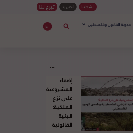
تبرع لنا
أنشطتنا
اتصل بنا
مدونة القانون وفلسطين
En
إضفاء
المشروعية
على نزع
الملكية:
البنية
القانونية