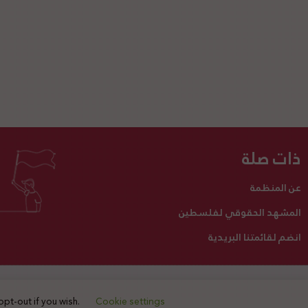
ذات صلة
عن المنظمة
المشهد الحقوقي لفلسطين
انضم لقائمتنا البريدية
تبرع لنا
أنشطتنا
اتصل بنا
opt-out if you wish.
Cookie settings