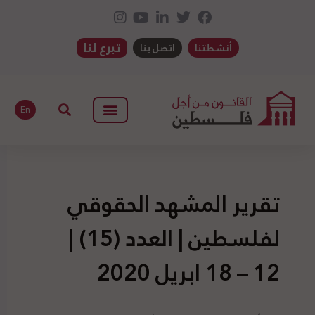
تبرع لنا
أنشطتنا
اتصل بنا
En
تقرير المشهد الحقوقي
لفلسطين | العدد (15) |
12 – 18 ابريل 2020