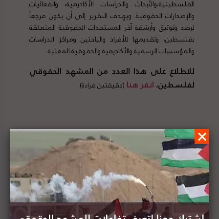
الفلسطينية،والأبحاث والدراسات الأكاديمية، والفعاليات
والإصدارات الحقوقية. ويهدف التقرير إلى أن يكون مرجعاً
لرصد وتوثيق وأرشفة آخر المستجدات الحقوقية المتعلقة
بفلسطين، وتقديمها للأفراد والباحثين ومراكز الدراسات
والمؤسسات الرسمية والأكاديمية والحقوقية المعنية.
للاطلاع على هذا العدد من المشهد الحقوقي
لفلسطين،
انقر هنا
(دقيقتين قراءة)
البرلمان العربي يطالب بالإفراج عن الأسرى
الفلسطينيين