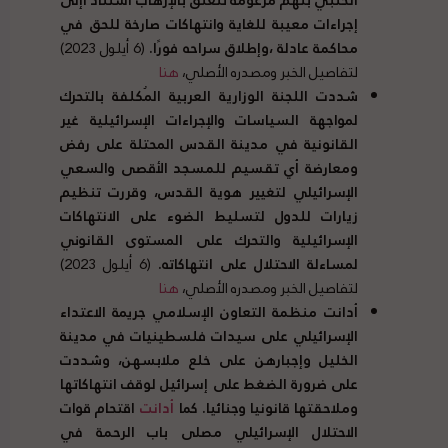
إجراءات معيبة للغاية وانتهاكات صارخة للحق في
محاكمة عادلة ،وإطلاق سراحه فورًا
.
(6 أيلول 2023)
لتفاصيل الخبر ومصدره الأصلي،
هنا
شددت اللجنة الوزارية العربية المُكلفة بالتحرك
لمواجهة السياسات والإجراءات الإسرائيلية غير
القانونية في مدينة القدس المحتلة على رفض
ومعارضة أي تقسيم للمسجد الأقصى والسعي
الإسرائيلي لتغيير هوية القدس، وقررت تنظيم
زيارات للدول لتسليط الضوء على الانتهاكات
الإسرائيلية والتحرك على المستوى القانوني
لمساءلة الاحتلال على انتهاكاته
.
(6 أيلول 2023)
لتفاصيل الخبر ومصدره الأصلي،
هنا
أدانت منظمة التعاون الإسلامي جريمة الاعتداء
الإسرائيلي على سيدات فلسطينيات في مدينة
الخليل وإجبارهن على خلع ملابسهن، وشددت
على ضرورة الضغط على إسرائيل لوقف انتهاكاتها
وملاحقتها قانونيا وجنائيا
.
كما
أدانت
اقتحام قوات
الاحتلال الإسرائيلي مصلى باب الرحمة في