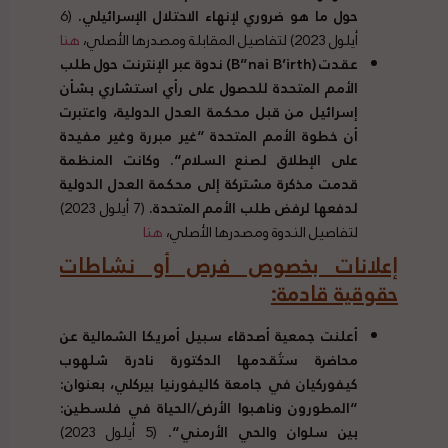
حول ما هو ضروري لإنهاء الاحتلال الإسرائيلي
.
(6
أيلول 2023) لتفاصيل المقابلة ومصدرها الأصلي،
هنا
عقدت
(
B”nai B’irth
)
ندوة عبر الإنترنت حول طلب
الأمم المتحدة للحصول على رأي استشاري بشأن
إسرائيل من قبل محكمة العدل الدولية، واعتبرت
أن خطوة الأمم المتحدة
“
غير مبررة وغير مفيدة
على الإطلاق لصنع السلام
“.
وكانت المنظمة
قدمت مذكرة مشتركة إلى محكمة العدل الدولية
لدفعها لرفض طلب الأمم المتحدة
.
(7 أيلول 2023)
لتفاصيل الندوة ومصدرها الأصلي،
هنا
إعلانات بخصوص فرص أو نشاطات
حقوقية قادمة
:
أعلنت جمعية أصدقاء سبيل أمريكا الشمالية عن
محاضرة ستُقدمها الدكتورة نادرة شلهوب
كيفوركيان في جامعة كاليفورنيا بيركلي، بعنوان
:
“
المطورون وناهبوا الأرض
/
الحياة في فلسطين
:
بين سلوان والحي الأرمني
“.
(5 أيلول 2023)