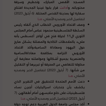
المسجد الأقصى المبارك، وتحطيم وسرقة
محتوياته
.
و
أدانت
قرار بابوا غينيا الجديدة افتتاح
سفارة لها بمدينة القدس المحتلة
.
(6 أيلول 2023)
لتفاصيل الخبر ومصدره الأصلي،
هنا
وصف الاتحاد الأوروبي الخطاب الذي ألقاه رئيس
السلطة الفلسطينية محمود عباس أمام المجلس
الثوري ال
11
لحركة فتح في أواخر أغسطس بأنه
مليء بالملاحظات الكاذبة والمضللة بشكل صارخ
حول اليهود ومعاداة السامية،وأكد الاتحاد
الأوروبي التزامه بمكافحة معاداةالسامية
والعنصرية بجميع أشكالها ومواصلته معارضة أي
محاولة للتغاضي عن المحرقة أو تبريرها أو التقليل
من شأنها
.
(7 أيلول 2023) لتفاصيل الخبر ومصدره
الأصلي،
هنا
دعت الأمم المتحدة للتحقيق في التقرير الذي
يكشف بأن جنديات اسرائيليات أجبرن نساء
فلسطينيات على خلع ملابسهن أمام أطفالهن
.
(7
أيلول 2023) لتفاصيل الخبر ومصدره الأصلي،
هنا
أكد مجلس جامعة الدول العربية دعم توجه دولة