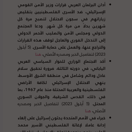
أدان البرلمان العربي قرارات وزير الأمن القومي
الإسرائيلي، ضد الأسرى الفلسطينيين بتقليص
زياراتهم في سجون الاحتلال لتصبح مرة كل
شهرين بدلاً من مرة كل شهر
.
ودعا المجتمع
الدولي ومجلس الأمن والصليب الأحمر الدولي
إلى التدخل الفوري والعاجل لوقف هذه القرارات
والتراجع عنها، والعمل على حماية الأسرى
.
(5 أيلول
2023) لتفاصيل الخبر ومصدره الأصلي،
هنا
أكد الاجتماع الوزاري للحوار السياسي العربي
الياباني، في دورته الثالثة، ضرورة تحقيق سلام
عادل ودائم وشامل في منطقة الشرق الأوسط،
ينهي الاحتلال الإسرائيلي لكافة الأراضي
الفلسطينية والعربية المحتلة منذ عام
1967
، بما
في ذلك، القدس الشرقية، والجولان السوري
المحتل
.
(5 أيلول 2023) لتفاصيل الخبر ومصدره
الأصلي،
هنا
خبراء في الأمم المتحدة
يحثون إسرائيل على إلغاء
إدانة عاملا لإغاثة الفلسطيني الأسير محمد
الحلبي بتهم مزعومة تتعلق بالإرهاب استناد اإلى