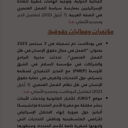
الجنائية الدولية، وتوجيه اتهامات خطيرة للقادة
الإسرائيليين بممارسة سياسة الفصل العنصري
في الضفة الغربية
.
(7 أيلول 2023) لتفاصيل الخبر
ومصدره الأصلي،
هنا
مؤتمرات وفعاليات حقوقية
:
في بودكاست تم تسجيله في
3
سبتمبر
2023
بعنوان
: “
العمل في مجال حقوق الإنسان في ظل
الفصل العنصري
“
، تحدثت مديرة البرامج
والشراكات في مؤسسة السلام في الشرق
الأوسط
(
FMEP
)
مع المدير التنفيذي لمنظمة
بتسيلم، حول التحديات والفرص في حماية حقوق
الإنسان في ظل نظام الفصل العنصري
.
(3 أيلول
2023) لتفاصيل البودكاست ومصدره الأصلي،
هنا
موقع JURIST للأخبار القانونية وخدمات الأبحاث
ينشر مقابلة مع مقررة الأمم المتحدة فرانشيسكا
ألبانيز حول ضرورة إنهاء الاحتلال الإسرائيلي
للأراضي الفلسطينية وتناقش التحديات التي
واجهتها كمقررة خاصة للأمم المتحدة، ومنظورها