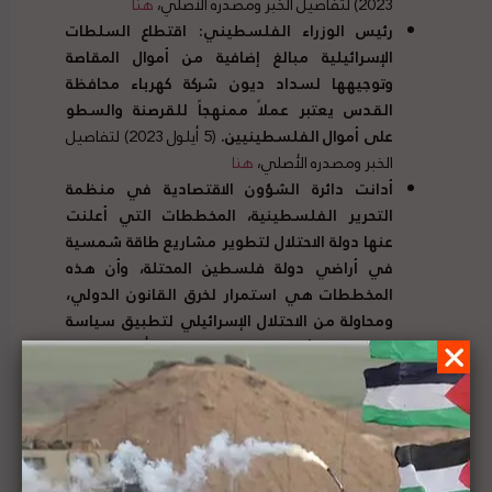
2023) لتفاصيل الخبر ومصدره الأصلي،
هنا
رئيس الوزراء الفلسطيني
:
اقتطاع السلطات
الإسرائيلية مبالغ إضافية من أموال المقاصة
وتوجيهها لسداد ديون شركة كهرباء محافظة
القدس يعتبر عملاً ممنهجاً للقرصنة والسطو
على أموال الفلسطينيين
.
(5 أيلول 2023) لتفاصيل
الخبر ومصدره الأصلي،
هنا
أدانت دائرة الشؤون الاقتصادية في منظمة
التحرير الفلسطينية، المخططات التي أعلنت
عنها دولة الاحتلال لتطوير مشاريع طاقة شمسية
في أراضي دولة فلسطين المحتلة، وأن هذه
المخططات هي استمرار لخرق القانون الدولي،
ومحاولة من الاحتلال الإسرائيلي لتطبيق سياسة
“
الغسيل الأخضر
”
للاستيطان
(6 أيلول 2023)
لتفاصيل الخبر ومصدره الأصلي،
هنا
أدانت وزارة الخارجية الفلسطينية بشدة افتتاح
بابوا غينيا الجديدة سفارة لها في القدس المحتلة،
في انتهاك صارخ للقانون الدولي والقرارات
الاممية الواضحة بشأن المدينة المقدسة ومكانتها