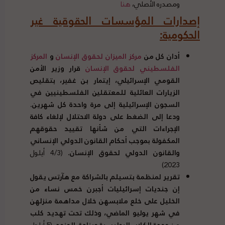
ومصدره الأصلي،
هنا
إصدارات المؤسسات الحقوقية غير
الحكومية
:
أدان كل من
مركز الميزان لحقوق الإنسان
و
المركز
الفلسطيني لحقوق الإنسان
قرار وزير الأمن
القومي الإسرائيلي، إيتمار بن غفير، بتقليص
الزيارات العائلية للمعتقلين الفلسطينيين في
السجون الإسرائيلية إلى مرة واحدة كل شهرين
.
ودعا إلى الضغط على دولة الاحتلال لإلغاء كافة
الإجراءات التي من شأنها تقييد حقوقهم
المكفولة بموجب أحكام القانون الدولي الإنساني
والقانون الدولي لحقوق الإنسان
.
(4/3 أيلول
2023)
تقرير لمنظمة بتسيلم بالشراكة مع هآرتس يقول
إن جنديات إسرائيليات أجبرن خمس نساء من
الخليل على خلع ملابسهن خلال مداهمة منزلهن
في شهر يوليو الماضي، وذلك تحت تهديد كلب
من وحدة الكلاب البوليسية وبنادق الجنود
.
(5 أيلول