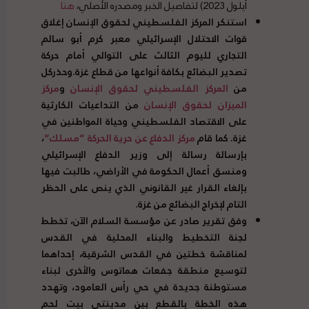
أيلول 2023) لتفاصيل الخبر ومصدره الأصلي،
هنا
استنكر المركز الفلسطيني لحقوق الإنسان إغلاق
قوات الاحتلال الإسرائيلي معبر كرم أبو سالم
التجاري لليوم الثالث على التوالي أمام حركة
تصدير البضائع بكافة أنواعها من قطاع غزة
.
وحذركل
من
المركز الفلسطيني لحقوق الإنسان
و
مركز
الميزان لحقوق الإنسان
من التداعيات الكارثية
على الاقتصاد الفلسطيني وحياة المواطنين في
غزة
.
كما قام
مركز الدفاع عن حرية الحركة
“
مسلك
“
،
بإرسالة رسالة إلى وزير الدفاع الإسرائيلي
ومنسق أعمال الحكومة في الأراضي، طالبت فيها
بإلغاء القرار غير القانوني الذي ينص على الحظر
التام لإخراج البضائع من غزة
.
وفق تقرير صادر عن مؤسسة السلام الآن، تخطط
لجنة التخطيط والبناء المحلية في القدس
لمناقشة خطتين في القدس الشرقية، إحداهما
لتوسيع منطقة جفعات هماتوس والأخرى لبناء
مستوطنة جديدة في حي رأس العامود، وتهدد
هذه الخطة بالقطع بين مدينتي بيت لحم