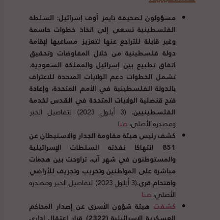
مسؤولون لصحيفة تايمز أوف إسرائيل
:
السلطة
الفلسطينية تسعى إلى اتخاذ خطوات حاسمة
وغير قابلة للتراجع عنها لتعزيز مساعيها لإقامة
دولة فلسطينية من خلال المفاوضات وتحقيق
اتفاق تطبيع بين إسرائيل والمملكة السعودية
.
تشمل الخطوات دعم الولايات المتحدة للاعتراف
بالدولة الفلسطينية في الأمم المتحدة، وإعادة
فتح قنصلية الولايات المتحدة في القدس لخدمة
الفلسطينيين
.
(3 أيلول 2023) لتفاصيل الخبر
ومصدره الأصلي،
هنا
كشف رئيس هيئة مقاومة الجدار والاستيطان عن
851
انتهاكا نفذته السلطات الإسرائيلية
والمستوطنون في شهر آب، تراوحت بين هجمات
مباشرة على المواطنين وتخريب وتجريف للأراضي
واقتحام قرى
.
(3 أيلول 2023) لتفاصيل الخبر ومصدره
الأصلي،
هنا
كشفت
هيئة شؤون الأسرى عن إصدار المحاكم
العسكرية الاسرائيلية
(2322)
قرار اعتقال اداري