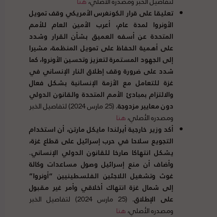
لتفاصيل الخبر ومصدره الأصلي،
هنا
تعليقا على قرار الكونغرس الأمريكي وقف تمويل
الأونروا لمدة عام، أعرب الأمين العام للأمم
المتحدة عن أسفه العميق بشأن القرار وشدد
على أهمية الحفاظ على تمويل المنظمة، مشيرا
إلى الجهود المستمرة لتعزيز وتحسين الأونروا، كما
شدد على ضرورة وقف إطلاق النار الإنساني في
غزة للتعامل مع الأزمة الإنسانية بشكل فعال
والالتزام بمبادئ الأمم المتحدة والقانون الدولي
دون معايير مزدوجة
.
(25 مارس 2024) لتفاصيل الخبر
ومصدره الأصلي،
هنا
أكد وزير خارجية أيرلندا مايكل مارتن، أن استخدام
التجويع سلاحا في حرب إسرائيل على قطاع غزة،
يشكل انتهاكا صارخا للقانون الدولي الإنساني
.
وأضاف أن منع إسرائيل وصول مساعدات وكالة
غوث وتشغيل اللاجئين الفلسطينيين
“
أونروا
”
إلى شمال غزة انتهاك أخلاقي وأمر غير مقبول
على الإطلاق
.
(25 مارس 2024) لتفاصيل الخبر
ومصدره الأصلي،
هنا