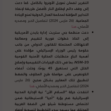
التقرير لضمان تمويل الأونروا بالكامل
.
كما دعت
إلى وقف دائم لإطلاق النار كأفضل طريقة لإنفاذ
التدابير المؤقتة لمحكمة العدل الدولية لمنع الإبادة
الجماعية
.
(26 مارس 2024) لتفاصيل الخبر ومصدره
الأصلي،
هنا
دعت منظمة جي ستريت إدارة بايدن الأمريكية
إلى اتخاذ خطوات فورية لتقييم ومعالجة
الانتهاكات المحتملة للقانون الدولي من جانب
حكومة رئيس الوزراء الإسرائيلي، مؤكدة على
أهمية اتباع متطلبات المذكرة الأمنية القومية
NSM-20، بما في ذلك الإجراءات التقييمية وإصلاح
الخلل التي تستغرق
45
يومًا، وحثت أعضاء
الكونغرس على مواصلة طرح المخاوف والضغط
لتطبيق تلك المعايير بشكل صحيح
.
(26 مارس
2024) لتفاصيل الخبر ومصدره الأصلي،
هنا
انتقدت حركة
“
السلام الآن
”
نية الإدارة المدنية
الإسرائيلية ضم بؤرة
“
أحيا
”
الاستيطانية ضمن
اختصاص مستوطنة شيلو في الضفة الغربية
المحتلة، مما يسمح ببدء التخطيط لتسوية أوضاع