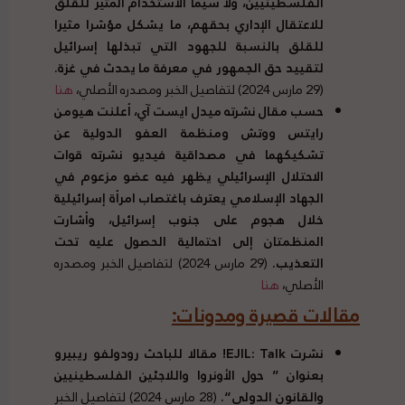
الفلسطينيين، ولا سيما الاستخدام المثير للقلق
للاعتقال الإداري بحقهم، ما يشكل مؤشرا مثيرا
للقلق بالنسبة للجهود التي تبذلها إسرائيل
لتقييد حق الجمهور في معرفة ما يحدث في غزة
.
(29 مارس 2024) لتفاصيل الخبر ومصدره الأصلي،
هنا
حسب مقال نشرته ميدل ايست آي، أعلنت هيومن
رايتس ووتش ومنظمة العفو الدولية عن
تشكيكهما في مصداقية فيديو نشرته قوات
الاحتلال الإسرائيلي يظهر فيه عضو مزعوم في
الجهاد الإسلامي يعترف باغتصاب امرأة إسرائيلية
خلال هجوم على جنوب إسرائيل، وأشارت
المنظمتان إلى احتمالية الحصول عليه تحت
التعذيب
.
(29 مارس 2024) لتفاصيل الخبر ومصدره
الأصلي،
هنا
مقالات قصيرة ومدونات
:
نشرت EJIL: Talk! مقالا للباحث رودولفو ريبيرو
بعنوان
”
حول الأونروا واللاجئين الفلسطينيين
والقانون الدولي
“.
(28 مارس 2024) لتفاصيل الخبر