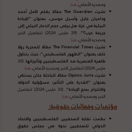
ومصدره الأصلي،
هنا
نشرت The Guardian مقالا بقلم كامل أحمد
وداميان جايل وأسيل موسى، بعنوان
“
الإبادة
البيئية في غزة
:
هل يرقى حجم الدمار البيئي إلى
جريمة حرب؟
“.
(29 مارس 2024) لتفاصيل الخبر
ومصدره الأصلي،
هنا
نشرت The Financial Times مقالا للمحررة رولا
خلف بعنوان
“
الظهور كفلسطيني
“
، حيث يتناول
ظاهرة العنصرية ضد الفلسطينيين وتأثيراتها
.
(30
مارس 2024) لتفاصيل الخبر ومصدره الأصلي،
هنا
نشرت Opinio Juris مقالا للباحثة جنان بستكي
بعنوان
“
القدرة على التأثير، مسؤولية الدولة،
والالتزام بمنع الإبادة
“.
(30 مارس 2024) لتفاصيل
الخبر ومصدره الأصلي،
هنا
مؤتمرات وفعاليات حقوقية
:
نظمت نقابة الصحفيين الفلسطينيين والاتحاد
الدولي للصحفيين ندوة في مجلس حقوق