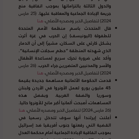
والدول الثالثة بالتزاماتها بموجب اتفاقية منع
جريمة الإبادة الجماعية والمعاقبة عليها
.
(25 مارس
2024) لتفاصيل الخبر ومصدره الأصلي،
هنا
قال المتحدث باسم منظمة الأمم المتحدة
للطفولة
(
اليونيسف
)
إن الحرب في غزة أثرت
بشكل كارثي على السكان، مشيرًا إلى أن الدمار
الذي شهدته المنطقة
“
حطم سجلات الإنسانية
“.
وأكد على ضرورة تحرك سريع لمساعدة الأطفال
والأسر والمدنيين المتضررين جراء الحرب
.
(26 مارس
2024) لتفاصيل الخبر ومصدره الأصلي،
هنا
قدمت الحكومة الألمانية مساهمة جديدة بقيمة
45
مليون يورو لعمل الأونروا في الأردن ولبنان
وسوريا والضفة الغربية
.
وبفضل هذه
المساهمات، أصبحت ألمانيا أكبر مانح للأونروا حاليا
.
(26 مارس 2024) لتفاصيل الخبر ومصدره الأصلي،
هنا
أعلنت إيرلندا أنها سوف تتدخل رسميا في
القضية التي رفعتها جنوب أفريقيا ضد إسرائيل
بموجب اتفاقية الإبادة الجماعية أمام محكمة العدل