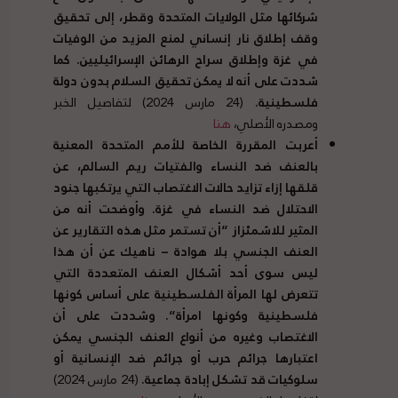
شركائها مثل الولايات المتحدة وقطر، إلى تحقيق
وقف إطلاق نار إنساني لمنع المزيد من الوفيات
في غزة وإطلاق سراح الرهائن الإسرائيليين
.
كما
شددت على أنه لا يمكن تحقيق السلام بدون دولة
فلسطينية
.
(24 مارس 2024) لتفاصيل الخبر
ومصدره الأصلي،
هنا
أعربت المقررة الخاصة للأمم المتحدة المعنية
بالعنف ضد النساء والفتيات ريم السالم، عن
قلقها إزاء تزايد حالات الاغتصاب التي يرتكبها جنود
الاحتلال ضد النساء في غزة
.
وأوضحت أنه من
المثير للاشمئزاز
“
أن تستمر مثل هذه التقارير عن
العنف الجنسي بلا هوادة
–
ناهيك عن أن هذا
ليس سوى أحد أشكال العنف المتعددة التي
تتعرض لها المرأة الفلسطينية على أساس كونها
فلسطينية وكونها امرأة
“.
وشددت على أن
الاغتصاب وغيره من أنواع العنف الجنسي يمكن
اعتبارها جرائم حرب أو جرائم ضد الإنسانية أو
سلوكيات قد تشكل إبادة جماعية
.
(24 مارس 2024)