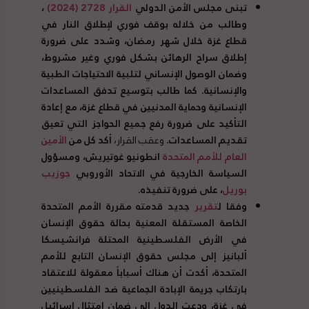
تبنى مجلس الأمن الدولي
القرار
2728 (2024)
،
وطالب من خلاله بوقف فوري لإطلاق النار في
قطاع غزة خلال شهر رمضان، وشدد على ضرورة
إطلاق سراح الرهائن بشكل فوري وغير مشروط،
وضمان الوصول الإنساني لتلبية الاحتياجات الطبية
والإنسانية
.
كما طالب بتوسيع تدفق المساعدات
الإنسانية وحماية المدنيين في قطاع غزة، مع إعادة
التأكيد على ضرورة رفع جميع الحواجز التي تعيق
تقديم المساعدات
.
وعقب القرار،
أكد كل من
الأمين
العام للأمم المتحدة
انطونيو غوتيريش، ومسؤول
السياسة الخارجية في الاتحاد الأوروبي
جوزيب
بوريل
، على ضرورة تنفيذه
.
وفقا ل
تقرير
جديد قدمته مقررة الأمم المتحدة
الخاصة المستقلة المعنية بحالة حقوق الإنسان
في الأرض الفلسطينية المحتلة فرانشيسكا
ألبانيز إلى مجلس حقوق الإنسان التابع للأمم
المتحدة، أكدت أن هناك أسباباً معقولة للاعتقاد
بارتكاب جريمة الإبادة الجماعية ضد الفلسطينيين
في غزة، ودعت الدول إلى ضمان امتثال إسرائيل