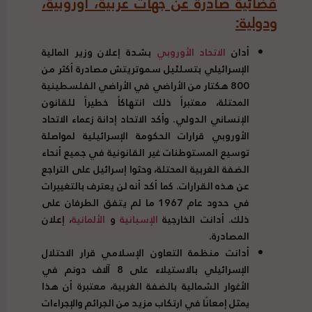
قضائية صادرة عن جهات عربية، أوروبية،
ودولية
:
أدان
الاتحاد الأوروبي
بشدة إعلان وزير المالية
الإسرائيلي بتسلئيل سموتريتش مصادرة أكثر من
800
هكتار من الأراضي في الأراضي الفلسطينية
المحتلة، معتبراً ذلك انتهاكاً خطيراً للقانون
الإنساني الدولي
.
وأكد الاتحاد إدانة زعماء الاتحاد
الأوروبي قرارات الحكومة الإسرائيلية لمواصلة
توسيع المستوطنات غير القانونية في جميع أنحاء
الضفة الغربية المحتلة، وحثوا إسرائيل على التراجع
عن هذه القرارات
.
كما أكد أنه لن يعترف بالتغييرات
في حدود عام
1967
ما لم يتفق الطرفان على
ذلك
.
أدانت الخارجية
الإسبانية
و
الألمانية
، إعلان
المصادرة
.
أدانت منظمة التعاون الإسلامي قرار الاحتلال
الإسرائيلي بالاستيلاء على
8
آلاف دونم في
الأغوار الشمالية بالضفة الغربية، معتبرة أن هذا
يمثل إمعانًا في ارتكاب مزيد من الجرائم والإجراءات