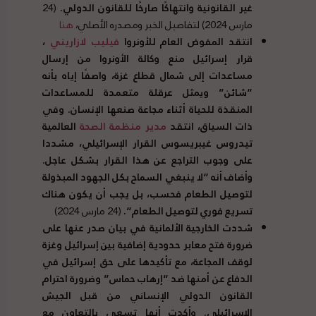
غير القانونية وانتهاكًا صارخًا للقانون الدولي
.
(24
مارس 2024) لتفاصيل الخبر ومصدره الأصلي،
هنا
انتقد المفوض العام للأونروا
فيليب لازاريني
،
قرار إسرائيل منع وكالة الأونروا من إرسال
مساعدات إلى شمال قطاع غزة، واصفًا إياه بأنه
“
شائن
”
ويمثل عرقلة متعمدة للمساعدات
المنقذة للحياة أثناء مجاعة صنعها الإنسان
.
وفي
ذات السياق، انتقد
مدير منظمة الصحة
العالمية
تيدروس غيبريسوس القرار الإسرائيلي، مشددا
على وجوب التراجع عن هذا القرار بشكل عاجل
.
وأضاف أنه
“
لا ينبغي السماح بكل الجهود المبذولة
لتوصيل الطعام فحسب، بل يجب أن يكون هناك
تسريع فوري لتوصيل الطعام
“.
(24 مارس 2024)
شددت الخارجية الألمانية في بيان صدر عنها على
ضرورة فتح معابر حدودية إضافية بين إسرائيل وغزة
لوقف المجاعة، مع تأكيدها على حق إسرائيل في
الدفاع عن أمنها ضد
“
إرهاب حماس
”
وضرورة احترام
القانون الدولي الإنساني من قبل الجيش
الإسرائيلي
.
وأكدت أنها تسعى بالتعاون مع