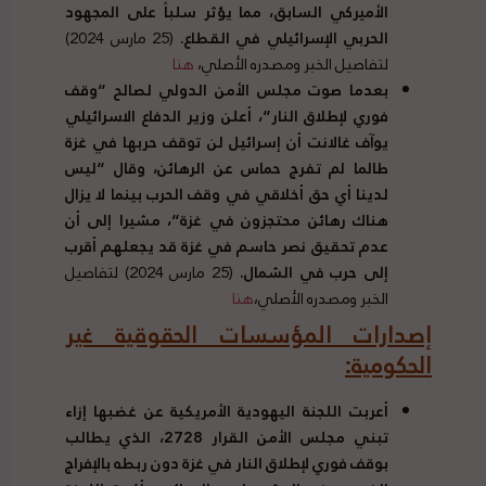
الأميركي السابق، مما يؤثر سلباً على المجهود
الحربي الإسرائيلي في القطاع
.
(25 مارس 2024)
لتفاصيل الخبر ومصدره الأصلي،
هنا
بعدما صوت مجلس الأمن الدولي لصالح
“
وقف
فوري لإطلاق النار
“
، أعلن وزير الدفاع الاسرائيلي
يوآف غالانت أن إسرائيل لن توقف حربها في غزة
طالما لم تفرج حماس عن الرهائن، وقال
“
ليس
لدينا أي حق أخلاقي في وقف الحرب بينما لا يزال
هناك رهائن محتجزون في غزة
“
، مشيرا إلى أن
عدم تحقيق نصر حاسم في غزة قد يجعلهم أقرب
إلى حرب في الشمال
.
(25 مارس 2024) لتفاصيل
الخبر ومصدره الأصلي،
هنا
إصدارات المؤسسات الحقوقية غير
الحكومية
:
أعربت اللجنة اليهودية الأمريكية عن غضبها إزاء
تبني مجلس الأمن القرار
2728
، الذي يطالب
بوقف فوري لإطلاق النار في غزة دون ربطه بالإفراج