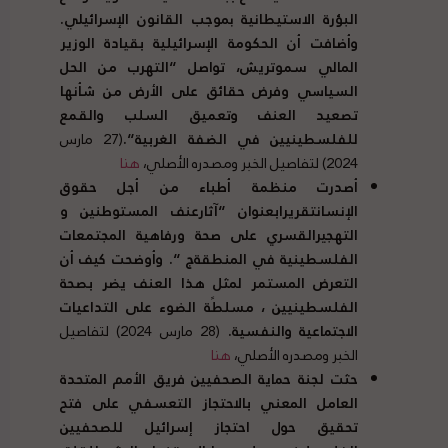
البؤرة الاستيطانية بموجب القانون الإسرائيلي
.
وأضافت أن الحكومة الإسرائيلية بقيادة الوزير
المالي سموتريش، تواصل
“
التهرب من الحل
السياسي وفرض حقائق على الأرض من شأنها
تصعيد العنف وتعميق السلب والقمع
للفلسطينيين في الضفة الغربية
“.
(27 مارس
2024) لتفاصيل الخبر ومصدره الأصلي،
هنا
أصدرت منظمة أطباء من أجل حقوق
الإنسان
تقريرابعنوان
“
آثارعنف المستوطنين و
التهجيرالقسري على صحة ورفاهية المجتمعات
الفلسطينية في المنطقةج
“.
وأوضحت كيف أن
التعرض المستمر لمثل هذا العنف يضر بصحة
الفلسطينيين ، مسلطًة الضوء على التداعيات
الاجتماعية والنفسية
.
(28 مارس 2024) لتفاصيل
الخبر ومصدره الأصلي،
هنا
حثت لجنة حماية الصحفيين فريق الأمم المتحدة
العامل المعني بالاحتجاز التعسفي على فتح
تحقيق حول احتجاز إسرائيل للصحفيين