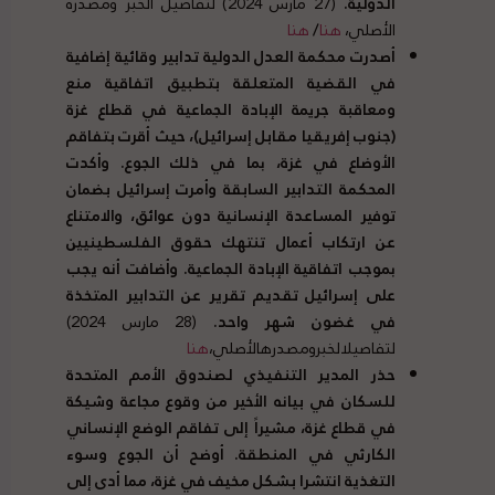
الدولية
.
(27 مارس 2024) لتفاصيل الخبر ومصدره
الأصلي،
هنا
/
هنا
أصدرت محكمة العدل الدولية تدابير وقائية إضافية
في القضية المتعلقة بتطبيق اتفاقية منع
ومعاقبة جريمة الإبادة الجماعية في قطاع غزة
(
جنوب إفريقيا مقابل إسرائيل
)
، حيث أقرت بتفاقم
الأوضاع في غزة، بما في ذلك الجوع
.
وأكدت
المحكمة التدابير السابقة وأمرت إسرائيل بضمان
توفير المساعدة الإنسانية دون عوائق، والامتناع
عن ارتكاب أعمال تنتهك حقوق الفلسطينيين
بموجب اتفاقية الإبادة الجماعية
.
وأضافت أنه يجب
على إسرائيل تقديم تقرير عن التدابير المتخذة
في غضون شهر واحد
.
(28 مارس 2024)
لتفاصيلالخبرومصدرهالأصلي،
هنا
حذر المدير التنفيذي لصندوق الأمم المتحدة
للسكان في بيانه الأخير من وقوع مجاعة وشيكة
في قطاع غزة، مشيراً إلى تفاقم الوضع الإنساني
الكارثي في المنطقة
.
أوضح أن الجوع وسوء
التغذية انتشرا بشكل مخيف في غزة، مما أدى إلى