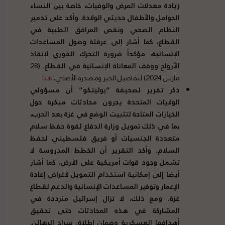
زيادة معدلات المرض والوفيات، خاصة بين النساء
الحوامل والأطفال حديثي الولادة
.
وأكد على تدمير
النظام الصحي ونقص المرافق الطبية في
القطاع، كما أشار إلى عرقلة وصول المساعدات
الإنسانية، مؤكداً ضرورة التحرك الفوري لإنقاذ
الأرواح ووقف المعاناة الإنسانية في القطاع
.
(28
مارس 2024) لتفاصيل الخبر ومصدره الأصلي،
هنا
ذكر تقرير لصحيفة
“
بوليتكو
”
أن مسؤولي
الولايات المتحدة يجرون محادثات مبكرة حول
الخيارات المتاحة لتثبيت الوضع في غزة بعد الحرب،
بما في ذلك تمويل وزارة الدفاع لقوة حفظ سلام
متعددة الجنسيات أو فريق فلسطيني لحفظ
السلام
.
وأكد التقرير أن الخطط المدروسة لا
تشمل وجود قوات أمريكية على الأرض، كما أشار
أيضا إلى إمكانية استخدام التمويل لأغراض إعادة
الإعمار وتوفير المساعدات الإنسانية والدعم لقطاع
غزة
.
ومع ذلك، لا تزال إسرائيل مترددة في
المشاركة في هذه المحادثات حتى تحقيق
أهدافها العسكرية وضمان إطلاق سراح الرهائن
.