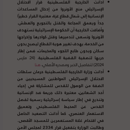
أدانت الخارجية الفلسطينية قرار الاحتلال
الإسرائيلي منع الأونروا من إدخال المساعدات
الإنسانية إلى شمال قطاع غزة، معتبرة القرار خطيرًا
جداً ويعمق المجاعة والقتل بالتجويع والعطش
.
وأضافت الخارجية أن الحكومة الإسرائيلية تستهدف
الأونروا وتسعى لتدميرها وقتل كوادرها وإخراجها
من الخدمة، بهدف تغيير هوية القطاع ليصبح بدون
سكان وبدون طابع اللجوء والمخيمات، ضمن إطار
حربها لتصفية القضية الفلسطينية
.
(24 مارس
2024) لتفاصيل الخبر ومصدره الأصلي،
هنا
أدانت وزارة الخارجية الفلسطينية حرمان سلطات
الاحتلال الإسرائيلي المواطنين المسيحيين من
الضفة من الوصول للقدس للمشاركة في إحياء
أحد الشعانين، معتبرة ذلك جريمة ضد الإنسانية
وتندرج في إطار سياسة إسرائيلية رسمية لفصل
القدس عن المحيط الفلسطيني وتعميق
الاستعمار العنصري
.
كما أدانت التصعيد الحاصل
في اقتحام غلاة المستعمرين للمسجد الأقصى
.
وطالبت الوزارة بتفعيل قرار
2334
لمجلس الأمن