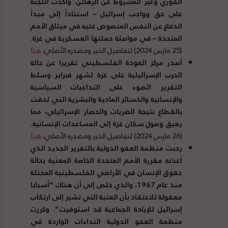
الفوري وغير المشروط عن الرهائن
.
وأكدت اللجنة
على حق وواجب إسرائيل
–
استناداً إلى مبدأ
الدفاع عن النفس المنصوص عليه في ميثاق الأمم
المتحدة
–
في مواصلة حملتها العسكرية في غزة
.
(25 مارس 2024) لتفاصيل الخبر ومصدره الأصلي،
هنا
أصدر مركز العودة الفلسطيني تقريرا عن حالة
الحرب الإسرائيلية على غزة لشهر فبراير
وسلط
التقرير الضوء على التداعيات السياسية
والإنسانية والخسائر المادية والبشرية التي لحقت
بالقطاع نتيجة الضربات والحصار الإسرائيلي، مما
يعيق وصول سكان غزة إلى المساعدات الإنسانية
.
(26 مارس 2024) لتفاصيل الخبر ومصدره الأصلي،
هنا
رحبت منظمة العفو الدولية بالتقرير الجديد الذي
أعدته مقررة الأمم المتحدة الخاصة المعنية بحالة
حقوق الإنسان في الأراضي الفلسطينية المحتلة
منذ عام
1967
، والذي خلص إلى أن هناك
“
أسبابا
معقولة للاعتقاد بأن العتبة التي تشير إلى ارتكاب
إسرائيل للإبادة الجماعية قد استوفيت
“.
وكررت
منظمة العفو الدولية النداءات الواردة في