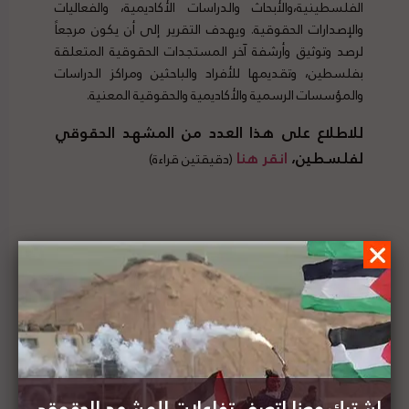
الفلسطينية،والأبحاث والدراسات الأكاديمية، والفعاليات
والإصدارات الحقوقية. ويهدف التقرير إلى أن يكون مرجعاً
لرصد وتوثيق وأرشفة آخر المستجدات الحقوقية المتعلقة
بفلسطين، وتقديمها للأفراد والباحثين ومراكز الدراسات
والمؤسسات الرسمية والأكاديمية والحقوقية المعنية.
للاطلاع على هذا العدد من المشهد الحقوقي
لفلسطين،
انقر هنا
(دقيقتين قراءة)
المجلس الوطني الفلسطيني يراسل برلمانات العالم
لإنقاذ حياة الأسير كمال أبو وعر