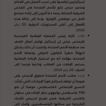
إسرائيليين تنافسوا على نسب الفضل في اقتحام
وتدمير مبنى تابع للأمم المتحدة في القدس
الشرقية المحتلة، بينما دعا آخرون إلى إبادة مجتمع
كامل من موظفي الأونروا. ودعا إلى إحالة هذه
الأفعال إلى أعلى المستويات الدولية.
(20 يناير
2026)
قالت
نائبة رئيس الجمعية الوطنية الفرنسية
كليمنس غيتي إن إسرائيل تواصل أعمال العنف
ضد منظمة الأمم المتحدة، واعتبرت أن ذلك يشكل
انتهاكاً خطيراً للقانون الدولي وحصانة الأمم
المتحدة، مؤكدة أنه مع استمرار الإبادة الجماعية
يستمر الإفلات من العقاب، وداعية فرنسا إلى
التحرك.
(20 يناير 2026)
شدد
مكتب الأمم المتحدة لحقوق الإنسان على
ضرورة أن توقف إسرائيل فورًا الإجراءات التي تُفتّت
النسيج الاجتماعي الفلسطيني، موضحًا أن نحو
700 فلسطيني يواجهون خطر الإخلاء في سلوان
بالقدس الشرقية، ضمن تفريغ تدريجي للأحياء
التاريخية من سكانها الفلسطينيين. وأشار إلى