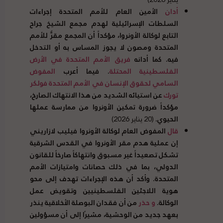
أدان
الأمين العام للأمم المتحدة إجراءات
السلطات الإسرائيلية لهدم مجمع الشيخ جراح
التابع لوكالة الأونروا، مؤكداً أن المجمع مقرٌّ للأمم
المتحدة ومصون لا يجوز المساس به أو التدخل
فيه. كما أدانه
فريق الأمم المتحدة في الأرض
الفلسطينية المحتلة
. فيما أعرب
المفوض
السامي لحقوق الإنسان في الأمم المتحدة فولكر
تورك
عن استيائه الشديد من هذا الانتهاك الصارخ،
مؤكداً ضرورة تمكين الأونروا من ممارسة عملها
الحيوي.
(20 يناير 2026)
قال
المفوض العام لوكالة الأونروا فيليب لازاريني
إن عملية هدم مقر الأونروا في القدس الشرقية
تشكل تصعيداً غير مسبوق وانتهاكاً صارخاً للقانون
الدولي، بما في ذلك حصانات وامتيازات الأمم
المتحدة. وأكد أن هذه الإجراءات تهدف إلى محو
هوية اللاجئين الفلسطينيين وتقويض عمل
الوكالة.
و حذر
من أن فقدان البوصلة الأخلاقية ينذر
بعهد جديد من الوحشية، مشيرًا إلى أن مسؤولين