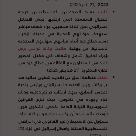
2023.
(21 يناير 2026)
أدانت
نقابة الصحفيين الفلسطينيين جريمة
الاغتيال المتعمدة التي ارتكبها جيش الاحتلال
الإسرائيلي بحق ثلاثة صحفيين، جراء قصف مباشر
استهدف مركبتهم المدنية في مدينة الزهراء
وسط قطاع غزة أثناء قيامهم بمهامهم الصحفية
الإنسانية. من جهتها،
طالبت
وكالة فرانس برس
بإجراء تحقيق شامل وشفاف في مقتل المصور
الصحافي المتعاون مع الوكالة في قطاع غزة في
الغارة المذكورة.
(21-22 يناير 2026)
أعلنت
منظمة الحق عن تقديم شكوى جنائية ضد
نير بركات، وزير الاقتصاد الإسرائيلي ورئيس بلدية
القدس السابق، بتهم ارتكاب جرائم دولية، وذلك
أثناء وجوده في دافوس، حيث تلزم القوانين
السويسرية النيابة العامة بفحص الشكوى فورا.
وأوضحت المنظمة أن بركات، بصفته وزير الاقتصاد،
مسؤول عن الاستيطان غير القانوني في الأراضي
الفلسطينية المحتلة وأفعال إسرائيل في غزة.
(22
يناير 2026)