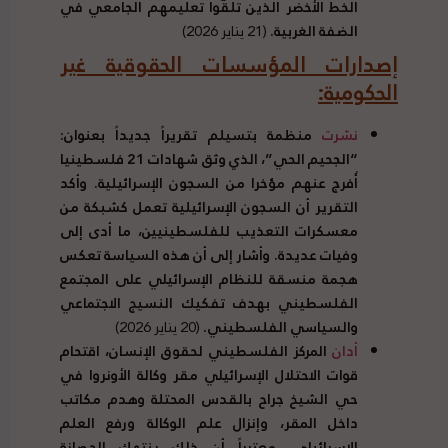
الخط الأخضر الذين تلقّوا تعليمهم الجامعي في
الضفة الغربية.
(21 يناير 2026)
إصدارات المؤسسات الحقوقية غير
الحكومية:
نشرت
منظمة بتسيلم تقريراً جديداً بعنوان:
“الجحيم الحي”، الذي وثق شهادات 21 فلسطينيا
أُفرج عنهم مؤخرا من السجون الإسرائيلية. وأكد
التقرير أن السجون الإسرائيلية تعمل كشبكة من
معسكرات التعذيب للفلسطينيين، ما أدى إلى
وفيات عديدة. وأشار إلى أن هذه السياسة تعكس
هجمة منسقة للنظام الإسرائيلي على المجتمع
الفلسطيني بهدف تفكيك النسيج الاجتماعي
والسياسي الفلسطيني.
(20 يناير 2026)
أدان
المركز الفلسطيني لحقوق الإنسان، اقتحام
قوات الاحتلال الإسرائيلي مقر وكالة الأونروا في
حي الشيخ جراح بالقدس المحتلة وهدم مكاتب
داخل المقر، وإنزال علم الوكالة ورفع العلم
الإسرائيلي، معتبراً أن ذلك ينتهك الحصانة