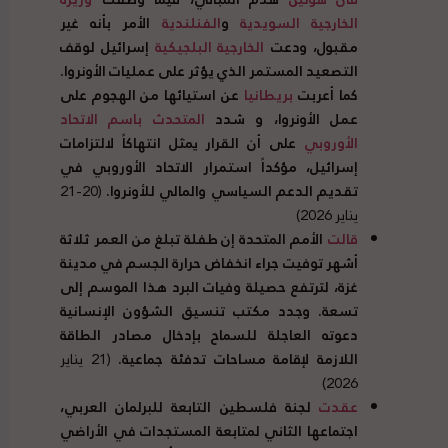
الخارجية السويدية
و
الفنلندية
الأمر بأنه غير
مقبول، ودعت
الخارجية البلجيكية
إسرائيل لوقف
التصعيد المستمر الذي يؤثر على عمليات الأونروا.
كما أعربت
بريطانيا
عن استيائها من الهجوم على
عمل الأونروا، و شدد
المتحدث باسم الاتحاد
الأوروبي
على أن القرار يمثل انتهاكاً لالتزامات
إسرائيل، مؤكداً استمرار الاتحاد الأوروبي في
تقديم الدعم السياسي والمالي للأونروا.
(20-21
يناير 2026)
قالت
الأمم المتحدة إن طفلة تبلغ من العمر ثلاثة
أشهر توفيت جراء انخفاض حرارة الجسم في مدينة
غزة، لترتفع حصيلة وفيات البرد هذا الموسم إلى
تسعة. وجدد مكتب تنسيق الشؤون الإنسانية
دعوته العاجلة للسماح بإدخال مصادر الطاقة
اللازمة لإقامة مساحات تدفئة جماعية.
(21 يناير
2026)
عقدت
لجنة فلسطين التابعة للبرلمان العربي،
اجتماعها الثاني لمتابعة المستجدات في الأراضي