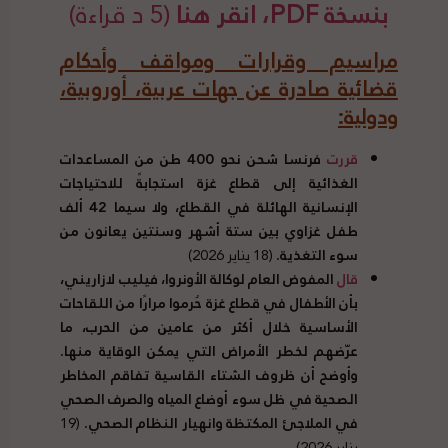
بنسخة PDF، انقر هنا
(5 د قراءة)
مراسيم وقرارات ومواقف وأحكام
قضائية صادرة عن جهات عربية، أوروبية،
ودولية:
قررت
فرنسا شحن نحو 400 طن من المساعدات
الغذائية إلى قطاع غزة استجابةً للاحتياجات
الإنسانية الهائلة في القطاع، ولا سيما 42 ألف
طفل غزاوي بين ستة أشهر وسنتين يعانون من
سوء التغذية.
(18 يناير 2026)
قال
المفوض العام لوكالة الأونروا، فيليب لازاريني،
بأن الأطفال في قطاع غزة حُرموا مرارًا من اللقاحات
الأساسية خلال أكثر من عامين من الحرب، ما
عرّضهم لخطر الأمراض التي يمكن الوقاية منها.
وأوضح أن ظروف الشتاء القاسية تفاقم المخاطر
الصحية في ظل سوء أوضاع المياه والصرف الصحي
في الملاجئ المكتظة وانهيار النظام الصحي.
(19
يناير 2026)