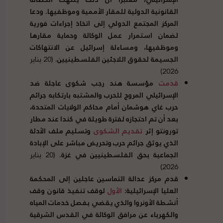
القانونية الدولية للمقار الأممية وموظفيها. ودعا
المركز المجتمع الدولي إلى اتخاذ إجراءات فورية
لضمان استمرار عمل الوكالة وحماية مقارها
وموظفيها، ومساءلة إسرائيل عن الانتهاكات
الجسيمة لحقوق اللاجئين الفلسطينيين.
(20 يناير
2026)
قدمت
مؤسسة هند رجب شكوى عاجلة ضد
الإسرائيلي المروج للحرب والمشتبه بارتكابه جرائم
حرب غاي هوشمان أمام محاكم الولايات المتحدة،
بعد أن تم احتجازه لفترة طويلة في كندا عند مطار
تورونتو إثر
تقديم الشكوى
وتسليم ملف الأدلة
الذي يوثق جرائم حرب وتحريض مباشر على الإبادة
الجماعية بحق الفلسطينيين في غزة.
(20 يناير
2026)
قدم مركز عدالة التماسين عاجلين إلى المحكمة
العليا الإسرائيلية:
الأول
لوقف تنفيذ قانون وقف
أنشطة الأونروا والذي يقضي بفصل خدمات المياه
والكهرباء عن مرافق الوكالة في القدس الشرقية