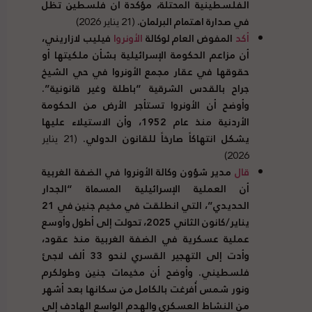
الفلسطينية المحتلة، مؤكدة أن فلسطين تظل
في صدارة اهتمام البرلمان.
(21 يناير 2026)
أكد
المفوض العام لوكالة
الأونروا
فيليب لازاريني،
أن مزاعم الحكومة الإسرائيلية بشأن ملكيتها أو
حقوقها في عقار مجمع الأونروا في حي الشيخ
جراح بالقدس الشرقية “باطلة وغير قانونية”.
وأوضح أن الأونروا تستأجر الأرض من الحكومة
الأردنية منذ عام 1952، وأن الاستيلاء عليها
يشكل انتهاكاً صارخاً للقانون الدولي.
(21 يناير
2026)
قال
مدير شؤون وكالة الأونروا في الضفة الغربية
أن العملية الإسرائيلية المسماة “الجدار
الحديدي”، التي انطلقت في مخيم جنين في 21
يناير/كانون الثاني 2025، تحولت إلى أطول وأوسع
عملية عسكرية في الضفة الغربية منذ عقود،
وأدت إلى التهجير القسري لنحو 33 ألف لاجئ
فلسطيني. وأوضح أن مخيمات جنين وطولكرم
ونور شمس أُفرغت بالكامل من سكانها بعد أشهر
من النشاط العسكري والهدم الواسع الهادف إلى