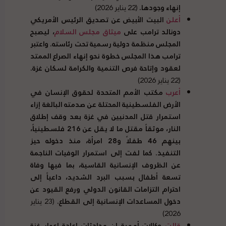
إنهاء وجودها.
(22 يناير 2026)
أعلن
البيت الأبيض عن تصديق الرئيس الأمريكي
دونالد ترامب على
ميثاق مجلس السلام
، ليصبح
المجلس منظمة دولية رسمية تحت رئاسته. واعتبر
ترامب هذا المجلس خطوة نحو إنهاء الصراع الممتد
لعقود وإتاحة فرص التنمية والكرامة لسكان غزة.
(22 يناير 2026)
أعرب
مكتب الأمم المتحدة لحقوق الإنسان في
الأرض الفلسطينية المحتلة عن صدمته البالغة إزاء
استمرار قتل المدنيين في غزة بعد وقف إطلاق
النار، موثقاً مقتل ما لا يقل عن 216 فلسطينياً،
بينهم 46 طفلاً و28 امرأة، منذ دخوله حيز
التنفيذ. كما لفت إلى استمرار الوفيات الناجمة
عن الظروف الإنسانية القاسية، بما فيها وفاة
تسعة أطفال بسبب البرد الشديد، داعياً إلى
احترام التزامات القانون الدولي ورفع القيود عن
دخول المساعدات الإنسانية إلى القطاع.
(23 يناير
2026)
قالت
وكالات أممية إن محادثات إعادة إعمار غزة