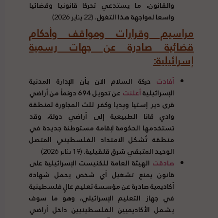
والقانون، ما يستدعي تحركا قانونيا وقضائيا
واسعا لمواجهة هذا التغول.
(22 يناير 2026)
مراسيم وقرارات ومواقف وأحكام
قضائية صادرة عن جهات رسمية
إسرائيلية:
أفادت
حركة السلام الآن بأن الإدارة المدنية
الإسرائيلية
أعلنت
عن تحويل 694 دونماً من أراضي
قرى دير إستيا وبِديا وكفر ثلث المجاورة لمنطقة
وادي قانا الطبيعية إلى أراضي دولة، وقد
تستخدمها الحكومة لإقامة مستوطنة جديدة في
منطقة تُشكل الامتداد الفلسطيني المتصل
الوحيد المتبقي شرق قلقيلية.
(19 يناير 2026)
صادقت
الهيئة العامة للكنيست الإسرائيلية على
قانون يمنع تشغيل أي شخص يحمل شهادة
أكاديمية صادرة عن مؤسسة تعليم عالٍ فلسطينية
في جهاز التعليم الإسرائيلي، وهو ما سوف
يشمل الأكاديميين الفلسطينيين داخل أراضي