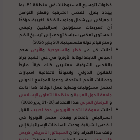
خطوات لتوسيع المستوطنات في منطقة
E1
، بما
يهدد بعزل القدس الشرقية وقطع التواصل
الجغرافي بين شمال وجنوب الضفة الغربية، مؤكدًا
أن تصريحات مسؤولين إسرائيليين رفيعي
المستوى تعكس سياسة تهدف إلى ترسيخ الضم
ومنع قيام دولة فلسطينية.
(20 يناير 2026)
أدانت كل من
قطر
و
السعودية
و
الأردن
هدم
المباني التابعة لوكالة الأونروا في حي الشيخ جراح
بالقدس الشرقية، معتبرين ذلك خرقاً صارخاً
للقانون الدولي وانتهاكاً لاتفاقية امتيازات
وحصانات الأمم المتحدة، ودعوا المجتمع الدولي
لتحمل مسؤولياته وحماية عمل الوكالة. كما أدانت
جامعة الدول العربية
و
منظمة التعاون الإسلامي
و
البرلمان العربي
هذا الاعتداء.
(20-21 يناير 2026)
أدانت
مفوضة الاتحاد الأوروبي حجة لحبيب
القرار
الإسرائيلي باقتحام وهدم مجمع الأونروا في
القدس الشرقية، ودعت السلطات الإسرائيلية إلى
وقف هذا الإجراء. وأدان
السيناتور الأمريكي كريس
فان هولين
هدم المباني، فيما وصفت
وزيرة