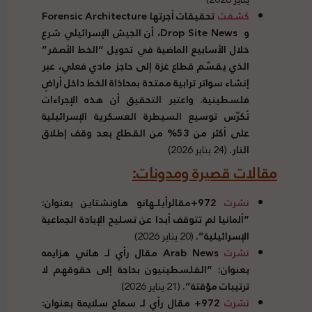
كشفت
تحقيقات أجرتها
Forensic Architecture
و
Drop Site News
، أن الجيش الإسرائيلي شرع
خلال الأسابيع الماضية في تحويل “الخط الأصفر”
الذي يقسّم قطاع غزة إلى حاجز مادي فعلي، عبر
إنشاء سواتر ترابية ممتدة بمحاذاة الخط داخل أراضٍ
فلسطينية. واعتبر التحقيق أن هذه الإجراءات
تُكرّس توسيع السيطرة العسكرية الإسرائيلية
على أكثر من 53% من القطاع بعد وقف إطلاق
النار.
(24 يناير 2026)
مقالات قصيرة ومدونات:
نشرت
972+مقالرأيلـهانو هاونشتاين بعنوان:
“ألمانيا لم تتوقف أبدا عن تسليح الإبادة الجماعية
الإسرائيلية”.
(20 يناير 2026)
نشرت
Arab News
مقال رأي لـ هاني هزايمه
بعنوان: “الفلسطينيون بحاجة إلى حقوقهم لا
ترتيبات مؤقتة”.
(21 يناير 2026)
نشرت
972+ مقال رأي لـ سماح سلايمة بعنوان: