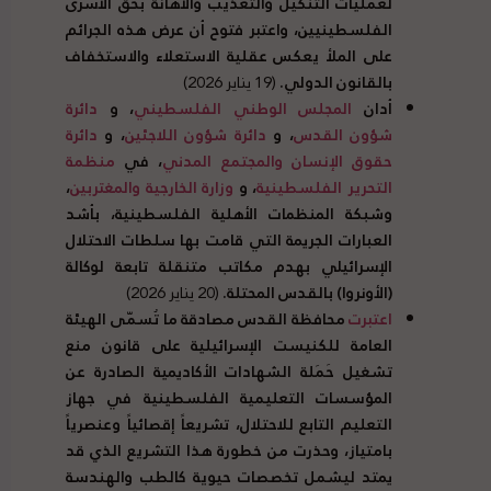
لعمليات التنكيل والتعذيب والاهانة بحق الأسرى
الفلسطينيين، واعتبر فتوح أن عرض هذه الجرائم
على الملأ يعكس عقلية الاستعلاء والاستخفاف
بالقانون الدولي.
(19 يناير 2026)
أدان
المجلس الوطني الفلسطيني
، و
دائرة
شؤون القدس
، و
دائرة شؤون اللاجئين
، و
دائرة
حقوق الإنسان والمجتمع المدني
، في
منظمة
التحرير الفلسطينية
، و
وزارة الخارجية والمغتربين
،
وشبكة المنظمات الأهلية الفلسطينية، بأشد
العبارات الجريمة التي قامت بها سلطات الاحتلال
الإسرائيلي بهدم مكاتب متنقلة تابعة لوكالة
(الأونروا) بالقدس المحتلة.
(20 يناير 2026)
اعتبرت
محافظة القدس مصادقة ما تُسمّى الهيئة
العامة للكنيست الإسرائيلية على قانون منع
تشغيل حَمَلة الشهادات الأكاديمية الصادرة عن
المؤسسات التعليمية الفلسطينية في جهاز
التعليم التابع للاحتلال، تشريعاً إقصائياً وعنصرياً
بامتياز، وحذرت من خطورة هذا التشريع الذي قد
يمتد ليشمل تخصصات حيوية كالطب والهندسة