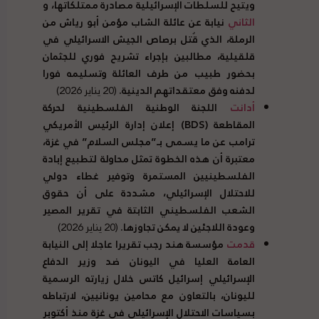
ويتيح للسلطات الإسرائيلية مصادرة ممتلكاتها، و
الثاني
نيابة عن عائلة الشاب مؤمن أبو رياش من
الرملة، الذي قُتل برصاص الجيش الاسرائيلي في
قلقيلية، مطالبين بإجراء تشريح فوري للجثمان
بحضور طبيب من طرف العائلة وتسليمه فورا
لدفنه وفق معتقداتهم الدينية.
(20 يناير 2026)
أدانت
اللجنة الوطنية الفلسطينية لحركة
المقاطعة (
BDS
) إعلان إدارة الرئيس الأمريكي
ترامب عن ما يسمى بـ”مجلس السلام” في غزة،
معتبرة أن هذه الخطوة تمثل محاولة لتطبيع إبادة
الفلسطينيين المستمرة وتوفير غطاء دولي
للاحتلال الإسرائيلي، مشددة على أن حقوق
الشعب الفلسطيني الثابتة في تقرير المصير
وعودة اللاجئين لا يمكن تجاوزها.
(20 يناير 2026)
قدمت
مؤسسة هند رجب تقريرا عاجلا إلى النيابة
العامة العليا في اليونان ضد وزير الدفاع
الإسرائيلي إسرائيل كاتس خلال زيارته الرسمية
لليونان، بالتعاون مع محامين يونانيين، لارتباطه
بسياسات الاحتلال الإسرائيلي في غزة منذ أكتوبر