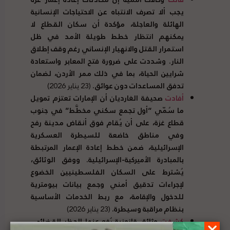
يجب ألا تصرف الانتباه عن الاحتياجات الإنسانية
الهائلة والعاجلة، مؤكدة أن سكان القطاع لا
يمكنهم انتظار خطط طويلة الأمد في ظل
استمرار القتل والانهيار الإنساني رغم وقف إطلاق
النار. وشددت على ضرورة فتح المعابر واستعادة
شرايين الحياة، بما في ذلك ممر الأردن، لضمان
تدفق المساعدات دون عوائق.
(23 يناير 2026)
أفادت
صحيفة الغارديان أن الإمارات تعتزم تمويل
ما سُمّي “أول تجمع سكني مخطَّط” في جنوب
قطاع غزة، على أن يُقام فوق أنقاض مدينة رفح
وفي مناطق خاضعة للسيطرة العسكرية
الإسرائيلية، ضمن خطط إعادة الإعمار المرتبطة
بالمبادرة الأميركية-الإسرائيلية. ووفق الوثائق،
يُشترط على السكان الفلسطينيين الخضوع
لإجراءات تدقيق أمني وجمع بيانات بيومترية
للدخول والإقامة، مع ربط الخدمات الأساسية
بنظام مراقبة وسيطرة.
(23 يناير 2026)
كشفت
وثائق قانونية رُفع عنها الحظر القضائي،