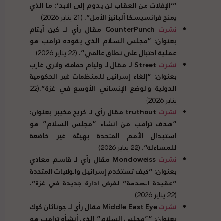
“‘الإفلات من العقاب لن يدوم إلى الأبد’: ما الذي
يمنح فرانسيسكا ألبانيز الأمل”.
(21 يناير 2026)
نشرت
CounterPunch
مقال رأي لـ كين أيتام
بعنوان: “مجلس السلام الذي يقوده ترامب هو
عملية احتيال على نطاق عالمي”.
(22 يناير 2026)
نشرت
J Street
مقال لـ وليام حمامة، ولاري غارب
بعنوان: “إلغاء إسرائيل للمنظمات غير الحكومية
الدولية والوضع الإنساني الأوسع في غزة”.
(22
يناير 2026)
نشرت
truthout
مقال رأي لـ كريج مخيبر بعنوان:
“هدف ترامب من إنشاء “مجلس السلام” هو
استبدال الأمم المتحدة بهيئة غير خاضعة
للمساءلة”.
(22 يناير 2026)
نشرت
Mondoweiss
مقال رأي لـ قاسم معادي
بعنوان: “كيف تستخدم إسرائيل والولايات المتحدة
“عقيدة الصدمة” لفرض إدارة جديدة في غزة”.
(22 يناير 2026)
نشرت
Middle East Eye
مقال رأي لـ جوناثان كوك
بعنوان: “”مجلس السلام” الذي أنشأه ترامب هو