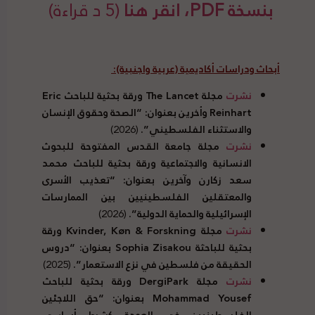
بنسخة PDF، انقر هنا
(5 د قراءة)
أبحاث ودراسات أكاديمية (عربية واجنبية):
نشرت
مجلة
The Lancet
ورقة بحثية للباحث
Eric
Reinhart
وأخرين بعنوان: “الصحة وحقوق الإنسان
والاستثناء الفلسطيني”.
(2026)
نشرت
مجلة جامعة القدس المفتوحة للبحوث
الانسانية والاجتماعية ورقة بحثية للباحث محمد
سعد زكارن وآخرين بعنوان: “تعذيب الأسرى
والمعتقلين الفلسطينيين بين الممارسات
الإسرائيلية والحماية الدولية”.
(2026)
نشرت
مجلة
Forskning
&
Kvinder, Køn
ورقة
بحثية للباحثة
Sophia Zisakou
بعنوان: “دروس
الحقيقة من فلسطين في نزع الاستعمار”.
(2025)
نشرت
مجلة
DergiPark
ورقة بحثية للباحث
Mohammad Yousef
بعنوان: “حق اللاجئين
الفلسطينيين في العودة كشرط أساسي