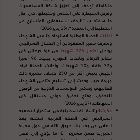
متكاملة تهدف إلى تعزيز شبكة المستعمرات
وفرض السيطرة على القدس ومحيطها، في إطار
ما سمته ب “الزحف الاستعماري المتسارع من
التخطيط إلى التنفيذ”.
(25 يناير 2026)
أعلنت
الحملة الوطنية لاسترداد جثامين الشهداء
ومعرفة مصير المفقودين أن الاحتلال الإسرائيلي
يواصل
احتجاز 776 شهيدا
من غزة كرهائن في
مقابر الأرقام وثلاجات الموتى، بينهم 96 أسيرا
و77 طفلا و10 شهيدات. وأدانت الحملة قيام
الجيش بنبش أكثر من 250 جثمانا، معتبرة ذلك
جريمة حرب، ودعت إلى تسليم جثامين الشهداء
لأهاليهم، وتمكين المؤسسات الدولية من الوصول
للتحقق، وفتح تحقيق دولي مستقل في
الانتهاكات.
(27 يناير 2026)
حذرت
الرئاسة الفلسطينية من استمرار التصعيد
الإسرائيلي في الضفة الغربية المحتلة، بعد
الإعلان عن بدء بناء طريق التفافي حول مدينة
العيزرية ضمن مشروع
E1
، ما يؤدي إلى فصل