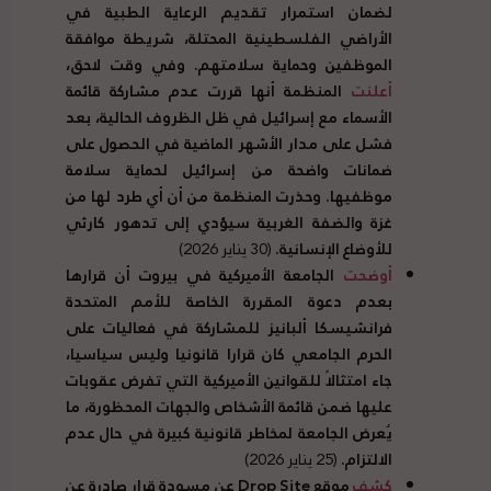
لضمان استمرار تقديم الرعاية الطبية في
الأراضي الفلسطينية المحتلة، شريطة موافقة
الموظفين وحماية سلامتهم. وفي وقت لاحق،
أعلنت
المنظمة أنها قررت عدم مشاركة قائمة
الأسماء مع إسرائيل في ظل الظروف الحالية، بعد
فشل على مدار الأشهر الماضية في الحصول على
ضمانات واضحة من إسرائيل لحماية سلامة
موظفيها. وحذرت المنظمة من أن أي طرد لها من
غزة والضفة الغربية سيؤدي إلى تدهور كارثي
للأوضاع الإنسانية.
(30 يناير 2026)
أوضحت
الجامعة الأميركية في بيروت أن قرارها
بعدم دعوة المقررة الخاصة للأمم المتحدة
فرانشيسكا ألبانيز للمشاركة في فعاليات على
الحرم الجامعي كان قرارا قانونيا وليس سياسيا،
جاء امتثالاً للقوانين الأميركية التي تفرض عقوبات
عليها ضمن قائمة الأشخاص والجهات المحظورة، ما
يُعرض الجامعة لمخاطر قانونية كبيرة في حال عدم
الالتزام.
(25 يناير 2026)
كشف
موقع
Drop Site
عن مسودة قرار صادرة عن