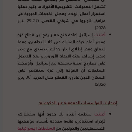
تشمل التعديلات التشريعية الأخيرة، ما يتيح عمليا
استمرار أعمال الهدم وفصل الخدمات الحيوية عن
مرافق الأونروا في شرقي القدس.
(27-29 يناير
2026)
أعلنت
إسرائيل إعادة فتح معبر رفح بين قطاع غزة
ومصر أمام حركة المشاة في كلا الاتجاهين، وفقا
لاتفاق وقف إطلاق النار، وذلك بتنسيق مع مصر
وتحت إشراف بعثة الاتحاد الأوروبي، بعد الحصول
على تصاريح أمنية مسبقة من إسرائيل. وأوضحت
السلطات أن العودة إلى غزة ستقتصر على
السكان الذين غادروا القطاع خلال الحرب.
(30 يناير
2026)
إصدارات المؤسسات الحقوقية غير الحكومية:
أعلنت
منظمة أطباء بلا حدود أنها ستشارك،
كإجراء استثنائي، قائمة محددة بأسماء موظفيها
الفلسطينيين والدوليين مع
السلطات الإسرائيلية