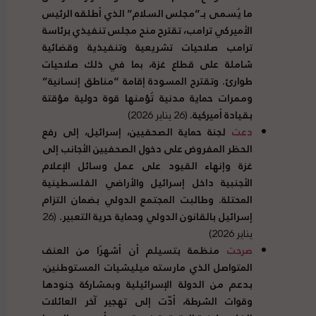
ما يُسمى بـ”مجلس السلام” الذي أطلقه الرئيس
الأميركي ترامب، تقترح منح مجلس تنفيذي برئاسة
ترامب صلاحيات تشريعية وتنفيذية وقضائية
شاملة على قطاع غزة، بما في ذلك صلاحيات
طوارئ. وتقترح المسودة إقامة “مناطق إنسانية”
وممرات حماية مدنية تُؤمنها قوة دولية مؤقتة
بقيادة أميركية.
(26 يناير 2026)
دعت
لجنة حماية الصحفيين، إسرائيل، إلى رفع
الحظر المفروض على دخول الصحفيين الأجانب إلى
غزة وإنهاء القيود على عمل وسائل الإعلام
الأجنبية داخل إسرائيل والأراضي الفلسطينية
المحتلة. وطالبت المجتمع الدولي بضمان التزام
إسرائيل بالقانون الدولي وحماية حرية التعبير.
(26
يناير 2026)
صرحت
منظمة بتسيلم أن أشهرًا من العنف
المتواصل الذي مارسته ميليشيات المستوطنين،
بدعم من الدولة الإسرائيلية وبمشاركة جنودها
وقوات الشرطة، أدّت إلى تهجير آخر العائلات