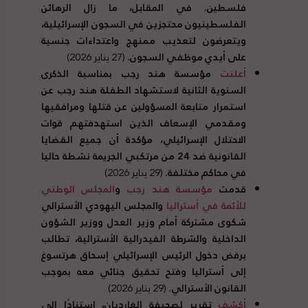
فلسطين. في المقابل، ما زال الرهائن
الفلسطينيون محتجزين في السجون الإسرائيلية،
ويتعرضون لتعذيب ممنهج واعتداءات جنسية
على أيدي موظفي السجون.
(27 يناير 2026)
أعلنت
مؤسسة هند رجب بمناسبة الذكرى
السنوية الثانية لاستشهاد الطفلة هند رجب عن
استمرار متابعة المسؤولين عن قتلها ومرافقيها
ومقدمي الإسعاف الذين استهدفتهم قوات
الاحتلال الإسرائيلي، مؤكدة أن جميع القضايا
القانونية ضد 24 من مرتكبي الجريمة نشطة حاليا
في محاكم مختلفة.
(29 يناير 2026)
قدمت
مؤسسة هند رجب
و
المجلس الوطني
للأئمة في أستراليا
والمجلس اليهودي الأسترالي
شكوى مشتركة أمام وزير العدل ووزير الشؤون
الداخلية والشرطة الفيدرالية الأسترالية، تطالب
برفض دخول الرئيس الإسرائيلي إسحاق هرتسوغ
إلى أستراليا وفتح تحقيق جنائي معه بموجب
القانون الأسترالي.
(29 يناير 2026)
أ
كشف
تقرير لصحيفة الغارديان، استنادًا إلى