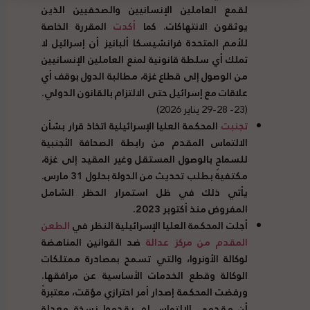
لقمع العاملين الإنسانيين والصحفيين الذين
يوثقون الانتهاكات. كما
أكدت
المقررة الخاصة
للأمم المتحدة فرانشيسكا ألبانيز أن إسرائيل لا
تملك أي سلطة قانونية لمنع العاملين الإنسانيين
من الوصول إلى قطاع غزة، مطالبة الدول بوقف أي
علاقات مع إسرائيل حتى الالتزام بالقانون الدولي.
(23- 28-29 يناير 2026)
تجنبت
المحكمة العليا الإسرائيلية اتخاذ قرار بشأن
الالتماس المقدم من رابطة الصحافة الأجنبية
للسماح بالوصول المستقل وغير المقيد إلى غزة،
مكتفيةً بطلب تحديث من الدولة بحلول 31 مارس.
يأتي ذلك في ظل استمرار الحظر الشامل
المفروض منذ أكتوبر 2023.
أجلت المحكمة العليا الإسرائيلية النظر في
الطعن
المقدم من مركز عدالة
ضد القوانين المناهضة
لوكالة الأونروا، والتي تسمح بمصادرة ممتلكات
الوكالة وقطع الخدمات الأساسية عن مرافقها.
ورفضت المحكمة إصدار أمر احترازي مؤقت، معتبرةً
أن مقدمي الالتماس لم يقدموا نسخة معدلة