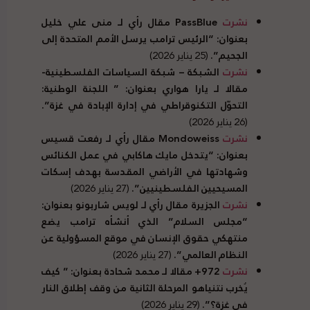
نشرت
PassBlue
مقال رأي لـ منى علي خليل
بعنوان: “الرئيس ترامب يرسل الأمم المتحدة إلى
الجحيم”.
(25 يناير 2026)
نشرت
الشبكة – شبكة السياسات الفلسطينية-
مقالا لـ يارا هواري بعنوان: ” اللجنة الوطنية:
التحوّل التكنوقراطي في إدارة الإبادة في غزة”.
(26 يناير 2026)
نشرت
Mondoweiss
مقال رأي لـ رفعت قسيس
بعنوان: “يتدخل مايك هاكابي في عمل الكنائس
وشهادتها في الأراضي المقدسة بهدف إسكات
المسيحيين الفلسطينيين”.
(27 يناير 2026)
نشرت
الجزيرة مقال رأي لـ لويس شاربونو بعنوان:
“مجلس السلام” الذي أنشأه ترامب يضع
منتهكي حقوق الإنسان في موقع المسؤولية عن
النظام العالمي”.
(27 يناير 2026)
نشرت
972+ مقالا لـ محمد شحادة بعنوان: ” كيف
يُخرب نتنياهو المرحلة الثانية من وقف إطلاق النار
في غزة؟”.
(29 يناير 2026)