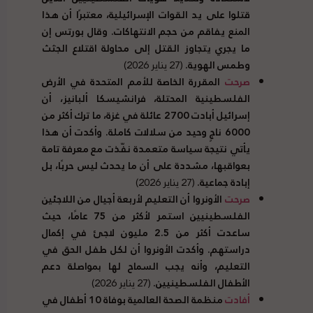
قتلوا على يد القوات الإسرائيلية، معتبرًا أن هذا
المنع يفاقم من حجم الانتهاكات. وقال بورتس إن
ما يجري يتجاوز القتل إلى محاولة اقتلاع الجثث
وطمس الهوية.
(27 يناير 2026)
صرحت
المقررة الخاصة للأمم المتحدة في الأرض
الفلسطينية المحتلة، فرانشيسكا ألبانيز، أن
إسرائيل أبادت 2700 عائلة في غزة، ما ترك أكثر من
6000 ناجٍ وحيد من سلالات كاملة. وأكدت أن هذا
يأتي نتيجة سياسة متعمدة نفّذت مع معرفة تامة
بعواقبها، مشددة على أن ما يحدث ليس حربًا، بل
إبادة جماعية.
(27 يناير 2026)
صرحت
الأونروا أن التعليم لأربعة أجيال من اللاجئين
الفلسطينيين استمر لأكثر من 75 عامًا، حيث
ساعدت أكثر من 2.5 مليون لاجئ في إكمال
دراستهم. وأكدت الأونروا أن لكل طفل الحق في
التعليم، وأنه يجب السماح لها بمواصلة دعم
الأطفال الفلسطينيين.
(27 يناير 2026)
أفادت
منظمة الصحة العالمية بوفاة 10 أطفال في