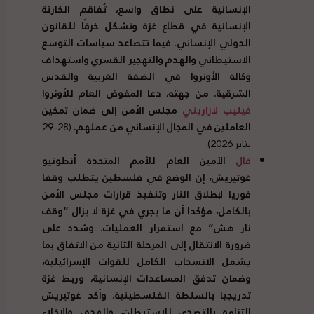
الإنسانية على نطاق واسع، تُفاقم الكارثة
الإنسانية في قطاع غزة وتشكل خرقًا للقانون
الدولي الإنساني. فيما تتصاعد سياسات التوسع
الاستيطاني والهدم والتهجير القسري واستهداف
وكالة الأونروا في الضفة الغربية والقدس
الشرقية. من جهته، دعا المفوض العام للأونروا
فيليب لازاريني
مجلس الأمن إلى ضمان تمكين
العاملين في المجال الإنساني من عملهم.
(28-29
يناير 2026)
قال
الأمين العام للأمم المتحدة أنطونيو
غوتيريش، إن الوضع في فلسطين يتطلب وقفا
فوريا لإطلاق النار وتنفيذ قرارات مجلس الأمن
بالكامل، مؤكدا أن ما يجري في غزة لا يزال “وقف
نار هش” مع استمرار العمليات. وشدد على
ضرورة الانتقال إلى المرحلة الثانية من الاتفاق بما
يشمل الانسحاب الكامل للقوات الإسرائيلية،
وضمان تدفق المساعدات الإنسانية، وربط غزة
تدريجيا بالسلطة الفلسطينية. وأكد غوتيريش
التزامه بالتصدي للاستيطان، والهدم، والإخلاء