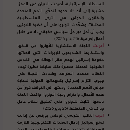
السلطات الإسرائيلية، أُضرمت النيران في المقرّ،
مشيرة إلى أنه “لا حدود لتحدّي الأمم المتحدة
والقانون الدولي في الأرض الفلسطينية
المحتلة”. وشدّدت الأونروا على أن قضية اللاجئين
يجب أن تُحل عبر حلّ سياسي حقيقي، لا من خلال
أعمال إجرامية.
(25 يناير 2026)
أعربت
اللجنة الاستشارية للأونروا عن قلقها
واستنكارها الشديدين للإجراءات التي اتخذتها
حكومة إسرائيل لهدم مقر الوكالة في القدس
الشرقية المحتلة، معتبرةً ذلك سابقة خطيرة تهدد
النظام متعدد الأطراف. وشددت اللجنة على
وجوب التزام إسرائيل بتعهداتها الدولية لحماية
مباني الأمم المتحدة، ودعتها إلى التوقف فوراً عن
هذه الأعمال، واحترام ولاية الأونروا. وأكدت اللجنة
دعمها الثابت للأونروا حتى تحقيق سلام عادل
ودائم في المنطقة.
(26 يناير 2026)
أعرب
النائب الفرنسي توماس بورتس عن إدانته
لمنع إسرائيل إدخال المعدات التكنولوجية اللازمة
لاستعادة وتحديد هويات الفلسطينيين الذين