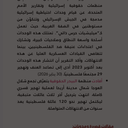
منظمات حقوقية إسرائيلية وتقارير الأمم
المتحدة، عن قيام وحدات احتياطية إسرائيلية
مدمجة في الجيش الإسرائيلي وتتكوّن من
مستوطنين في الضفة الغربية، حيث تعمل
كـ”ميليشيات حرس ذاتي”. تمتلك هذه الوحدات
أسلحة واسعة النطاق وصلاحيات كبيرة، وتشارك
في اعتداءات عنيفة ضد الفلسطينيين، بينما
تتغاضى القيادات العسكرية العليا عن هذه
الانتهاكات. وأكد التقرير أن انتشار هذه الوحدات
بعد أكتوبر 2023 أدى إلى تصاعد العنف وتهجير
29 مجتمعًا فلسطينيًا.
(30 يناير 2026)
أفادت
منظمة
البيدر الحقوقية
بتعرّض تجمع شلال
العوجا شمال مدينة أريحا لعملية تهجير قسري
كاملة، انتهت بترحيل آخر ثلاث عائلات متبقية،
ليكتمل تهجير نحو 120 عائلة فلسطينية بعد
سنوات من الانتهاكات المتواصلة.
مقالات قصيرة ومدونات: