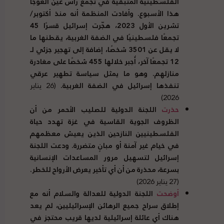
الفلسطينية المتبقية في تجمع رأس عين العوجا
هذا الأسبوع. وأفادت المنظمة أنه منذ أكتوبر/
تشرين الأول 2023، هجّرت إسرائيل قسرًا 45
تجمعًا فلسطينيًا في الضفة الغربية، يقطنها ما
لا يقل عن 3501 شخصًا، إضافة إلى تهجير جزئي لـ
12 تجمعًا آخر، أُجبر خلالها 455 شخصًا على مغادرة
منازلهم. وهو ما يمثل سياسة تطهير عرقي
تنفذها إسرائيل في الضفة الغربية.
(26 يناير
2026)
حذرت
اللجنة الدولية للصليب الأحمر من أن
الظروف الجوية القاسية في غزة تهدد حياة
الفلسطينيين النازحين الذين يعيش معظمهم
في خيام غير آمنة أو مبانٍ متضررة. ودعت اللجنة
إسرائيل لتسهيل مرور المساعدات الإنسانية
بسرعة، محذرة من أن أي تأخير يعرض الأرواح للخطر.
(27 يناير 2026)
أوضحت
اللجنة الدولية للعدالة والسلام أنه مع
إطلاق سراح جميع الرهائن الإسرائيليين، لم يعد
هناك أي عائلة إسرائيلية لديها قريب محتجز في