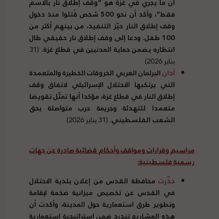
أن ما يجري في غزة هو “وقف إطلاق نار بالاسم
فقط”، وأكد أن نحو 500 شخص قُتلوا منذ دخول
وقف إطلاق النار حيّز التنفيذ، من بينهم أكثر من
100 طفل. ودعا إلى وقف إطلاق نار حقيقي طال
انتظاره يضمن حماية المدنيين في قطاع غزة.
(31
يناير 2026)
أدان
البرلمان العربي الخروقات الخطيرة والمتعمدة
التي يرتكبها الاحتلال الإسرائيلي لاتفاق وقف
إطلاق النار في قطاع غزة، مؤكدا أنها تمثّل تقويضا
متعمدا للتهدئة وجريمة حرب متواصلة بحق
الشعب الفلسطيني.
(31 يناير 2026)
مراسيم وقرارات ومواقف وأحكام قضائية صادرة عن جهات
رسمية فلسطينية:
حذّرت
محافظة القدس من إعلان بلدية الاحتلال
في القدس عن تخصيص ميزانية ضخمة لإقامة
وتطوير طرق استعمارية حول المدينة، وأكدت أن
هذه المشاريع تندرج ضمن استراتيجية استعمارية