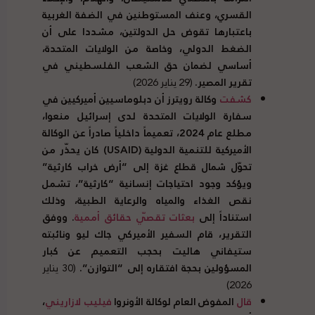
القسري، وعنف المستوطنين في الضفة الغربية
باعتبارها تقوض حل الدولتين، مشددا على أن
الضغط الدولي، وخاصة من الولايات المتحدة،
أساسي لضمان حق الشعب الفلسطيني في
تقرير المصير.
(29 يناير 2026)
كشفت
وكالة رويترز أن دبلوماسيين أميركيين في
سفارة الولايات المتحدة لدى إسرائيل منعوا،
مطلع عام 2024، تعميماً داخلياً صادراً عن الوكالة
الأميركية للتنمية الدولية (
USAID
) كان يحذّر من
تحوّل شمال قطاع غزة إلى “أرض خراب كارثية”
ويؤكد وجود احتياجات إنسانية “كارثية”، تشمل
نقص الغذاء والمياه والرعاية الطبية، وذلك
استناداً إلى
بعثات تقصّي حقائق أممية
. ووفق
التقرير، قام السفير الأميركي جاك ليو ونائبته
ستيفاني هاليت بحجب التعميم عن كبار
المسؤولين بحجة افتقاره إلى “التوازن”.
(30 يناير
2026)
قال
المفوض العام لوكالة الأونروا
فيليب لازاريني
،