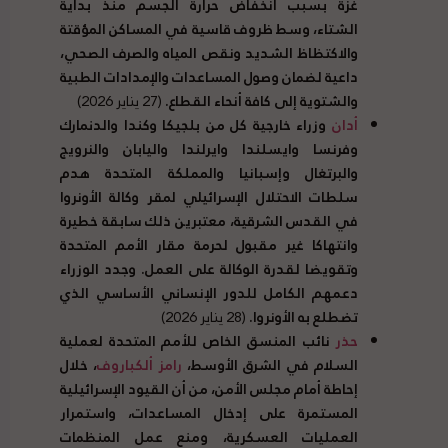
غزة بسبب انخفاض حرارة الجسم منذ بداية
الشتاء، وسط ظروف قاسية في المساكن المؤقتة
والاكتظاظ الشديد ونقص المياه والصرف الصحي،
داعية لضمان وصول المساعدات والإمدادات الطبية
والشتوية إلى كافة أنحاء القطاع.
(27 يناير 2026)
أدان
وزراء خارجية كل من بلجيكا وكندا والدنمارك
وفرنسا وايسلندا وايرلندا واليابان والنرويج
والبرتغال وإسبانيا والمملكة المتحدة هدم
سلطات الاحتلال الإسرائيلي لمقر وكالة الأونروا
في القدس الشرقية، معتبرين ذلك سابقة خطيرة
وانتهاكا غير مقبول لحرمة مقار الأمم المتحدة
وتقويضا لقدرة الوكالة على العمل. وجدد الوزراء
دعمهم الكامل للدور الإنساني الأساسي الذي
تضطلع به الأونروا.
(28 يناير 2026)
حذر
نائب المنسق الخاص للأمم المتحدة لعملية
السلام في الشرق الأوسط،
رامز ألكباروف
، خلال
إحاطة أمام مجلس الأمن، من أن القيود الإسرائيلية
المستمرة على إدخال المساعدات، واستمرار
العمليات العسكرية، ومنع عمل المنظمات