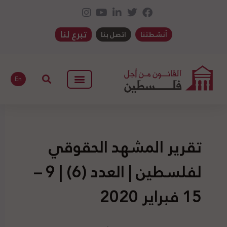
تبرع لنا
أنشطتنا
اتصل بنا
En
تقرير المشهد الحقوقي
لفلسطين | العدد (6) | 9 –
15 فبراير 2020