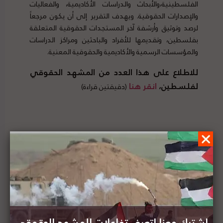
الفلسطينية،والأبحاث والدراسات الأكاديمية، والفعاليات
والإصدارات الحقوقية. ويهدف التقرير إلى أن يكون مرجعاً
لرصد وتوثيق وأرشفة آخر المستجدات الحقوقية المتعلقة
بفلسطين، وتقديمها للأفراد والباحثين ومراكز الدراسات
والمؤسسات الرسمية والأكاديمية والحقوقية المعنية.
للاطلاع على هذا العدد من المشهد الحقوقي
لفلسطين،
انقر هنا
(دقيقتين قراءة)
العفو الدولية تبارك نشر قائمة الشركات العاملة في
المستوطنات الإسرائيلية