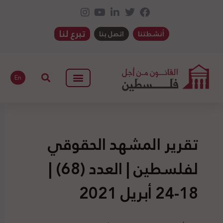
تبرع لنا
أنشطتنا
اتصل بنا
En
تقرير المشهد الحقوقي
لفلسطين | العدد (68) |
18-24 أبريل 2021