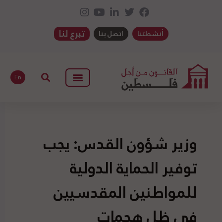
تبرع لنا
أنشطتنا
اتصل بنا
En
وزير شؤون القدس: يجب
توفير الحماية الدولية
للمواطنين المقدسيين
في ظل هجمات