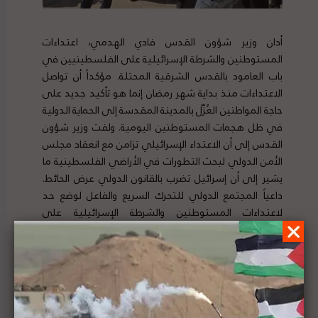
أدان وزير شؤون القدس فادي الهدمي، اعتداءات
المستوطنين والشرطة الإسرائيلية على الفلسطينيين في
باب العامود بالقدس الشرقية المحتلة. مؤكداً أن تواصل
الاعتداءات منذ بداية شهر رمضان إنما هو تأكيد جديد على
حاجة المواطنين العُزّل بالمدينة المقدسة إلى الحماية الدولية
في ظل هجمات المستوطنين اليومية. ولفت وزير شؤون
القدس إلى أن الاعتداء الإسرائيلي تزامن مع انعقاد مجلس
الأمن الدولي لبحث التطورات في الأراضي الفلسطينية ما
يشير إلى أن إسرائيل تضرب بالقانون الدولي عرض الحائط.
داعياً المجتمع الدولي للتحرك السريع والفاعل لوضع حد
لاعتداءات المستوطنين والشرطة الإسرائيلية على
المواطنين المسالمين. لتفاصيل الخبر ومصدره الأصلي،
هنا
جامعة الدول العربية تدين ما يجري بحي الشيخ جراح في