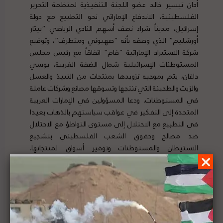
أدان تيسير خالد عضو اللجنة التنفيذية لمنظمة التحرير
الفلسطينية، الاندفاع الإماراتي نحو التطبيع مع دولة
إسرائيل، مديناً شراء نصف أسهم النادي الرياضي “بيتار
أورشليم” الذي وصفه بأنه “صهيوني ومتطرف”، وتوقيع
شركة الاستيراد الإماراتية “فام” اتفاقاً مع رئيس مجلس
المستوطنات الإسرائيلية شمال الضفة الغربية، يوسي
داغان، يتم بموجبه تزويدها بمنتجات من النبيذ والعسل
والزيت والطحينة التي تنتجها وتسوقها مصانع وشركات عاملة
في المستوطنات. ودعا المسؤولين في الإمارات العربية
المتحدة إلى التفكير في عواقب سياستهم بالذهاب بعيدا
في التطبيع مع الاحتلال إلى مستوى التواطؤ مع الاحتلال
ضد مصالح وحقوق الشعب الفلسطيني بتشجيع
الاستيطان والمستوطنات وتوفير أسواق لمنتجاتها.
لتفاصيل الخبر ومصدره الأصلي،
هنا
رياض منصور في رسالة لمسؤولين أمميين: إفلات