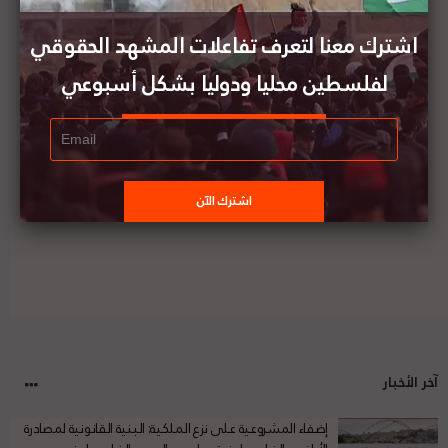
إسرائيل من العقاب أصبح أكثر تواتراً وصادماً حتى أثناء
جائحة كورونا
اشترك معنا لتعرف تفاعلات المشهد الحقوقي
لفلسطين محليا ودوليا بشكل أسبوعي
8 ديسمبر: قرار أممي حول فلسطين صدر في مثل
هذا اليوم
آخر الأخبار
إضفاء المشروعية على نزع الملكية: البنية القانونية لمصادرة