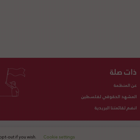
ذات صلة
عن المنظمة
المشهد الحقوقي لفلسطين
انضم لقائمتنا البريدية
تبرع لنا
أنشطتنا
اتصل بنا
opt-out if you wish.
Cookie settings