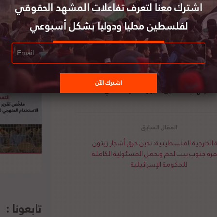
اشترك معنا لتعرف تفاعلات المشهد الحقوقي
لتي يعيشها الأسرى القابعون في سجون الاحتلال
لفلسطين محليا ودوليا بشكل أسبوعي
سجون، وعدم توفير الظروف الصحية الملائمة لهم
 وطالبت الجامعة العربية الدول الأطراف السامية
ها وتحركاتها بخصوص الأسرى العرب والفلسطينيين
ن الدولي حماية لحقوق الأسرى. مشددة على ضرورة
 الدولي بتوفير الحماية اللازمة لهم وضرورة الإفراج
د حياتهم. لتفاصيل الخبر ومصدره الأصلي،
هنا
ة الخارجية الفلسطينية: ندين حرق أشجار زيتون
رة جنوب بيت لحم ونحمل المسئولية الكاملة
للحكومة الإسرائيلية
تابعونا :