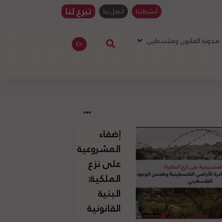
تبرع لنا
أنشطتنا
اتصل بنا
مدونة القانون وفلسطين
En
إضفاء
المشروعية
على نزع
الملكية:
البنية
القانونية