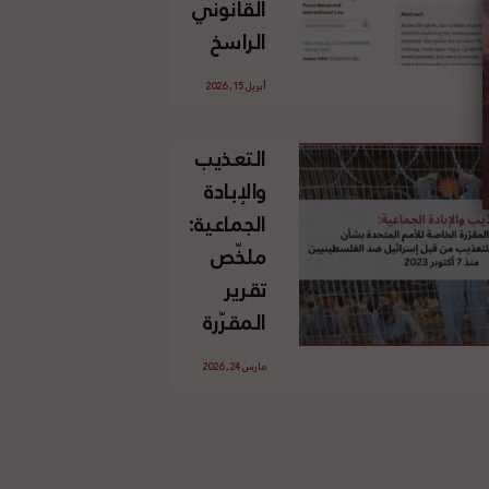
القانوني
الإسرائيلي
الراسخ
غير
للاجئين
القانوني
أبريل 15, 2026
الفلسطينيين
للأرض
وحقهم
الفلسطينية
التعذيب
في العودة
والإبادة
بموجب
الجماعية:
القانون
ملخّص
الدولي
تقرير
المقرّرة
الخاصة
مارس 24, 2026
للأمم
المتحدة
بشأن
الاستخدام