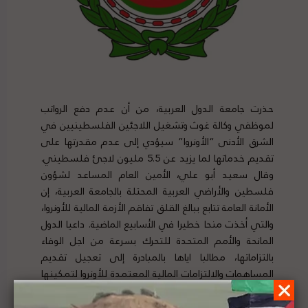
حذرت جامعة الدول العربية، من أن عدم دفع الرواتب
لموظفي وكالة غوث وتشغيل اللاجئين الفلسطينيين في
الشرق الأدنى “الأونروا” سيؤدي إلى عدم مقدرتها على
تقديم خدماتها لما يزيد عن 5.5 مليون لاجئ فلسطيني.
وقال سعيد أبو علي، الأمين العام المساعد لشؤون
فلسطين والأراضي العربية المحتلة بالجامعة العربية، إن
الأمانة العامة تتابع ببالغ القلق تفاقم الأزمة المالية للأونروا،
والتي أخذت منحا خطيرا في الأسابيع الماضية. داعيا الدول
المانحة والأمم المتحدة للتحرك بسرعة من اجل الوفاء
بالتزاماتها، مطالبا اياها بالمبادرة إلى تعجيل تقديم
المساهمات والالتزامات المالية المعتمدة للأونروا لتمكينها
من القيام بمهامها كعنوان للالتزام الدولي تجاه قضية
اللاجئين الفلسطينيين، لحين التوصل الى حل عادل