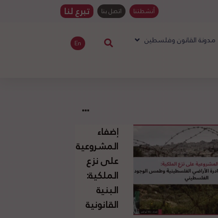
تبرع لنا
أنشطتنا
اتصل بنا
مدونة القانون وفلسطين
En
إضفاء
المشروعية
على نزع
الملكية:
البنية
القانونية