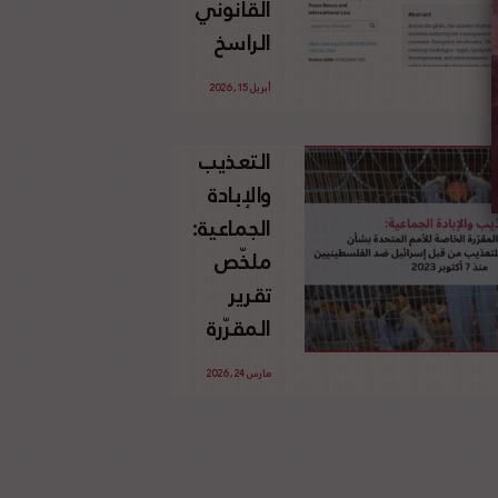
القانوني
الإسرائيلي
الراسخ
غير
للاجئين
القانوني
أبريل 15, 2026
الفلسطينيين
للأرض
وحقهم
الفلسطينية
التعذيب
في العودة
والإبادة
بموجب
الجماعية:
القانون
ملخّص
الدولي
تقرير
المقرّرة
الخاصة
مارس 24, 2026
للأمم
المتحدة
بشأن
الاستخدام