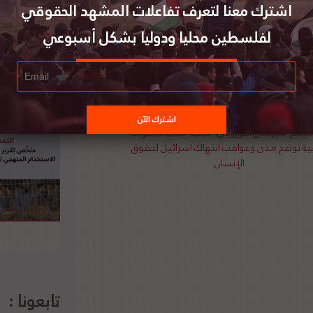
 وقف العمل بالاتفاقيات مع إسرائيل. وأكد الشيخ أنه “كان
اشترك معنا لتعرف تفاعلات المشهد الحقوقي
ن ودول إسلامية، وهذه الجهود تكللت بالنجاح، حيث
لفلسطين محليا ودوليا بشكل أسبوعي
 “هذا الانتصار يشكل نافذة لعودة العلاقات مع
قبل”. لتفاصيل الخبر ومصدره الأصلي،
هنا
يلم"للبرلمان الأوروبي: الحاجة ماسة لخطوات
بية توضح مدى وعواقب انتهاك اسرائيل لحقوق
الإنسان
تابعونا :