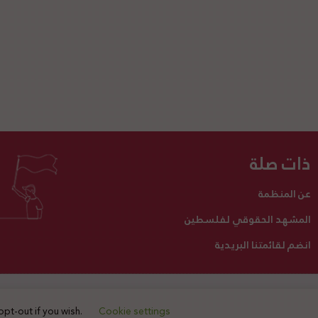
ذات صلة
عن المنظمة
المشهد الحقوقي لفلسطين
انضم لقائمتنا البريدية
تبرع لنا
أنشطتنا
اتصل بنا
opt-out if you wish.
Cookie settings