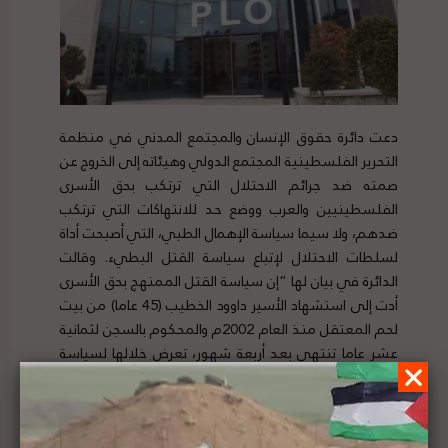
دعت دائرة حقوق الإنسان والمجتمع المدني في منظمة
التحرير الفلسطينية المجتمع الدولي وهيئاته إلى الخروج عن
صمته ضد جرائم الاحتلال التي ترتكب بحق الأسرى
الفلسطينيين والعرب ووضع حد للانتهاكات التي ترتكب
ضدهم، ولا سيما سياسة الإهمال الطبي، التي أصبحت أداة
لسلطات الاحتلال لإتباع سياسة القتل البطيء. وقالت
الدائرة في بيان لها “إن سياسة القتل الممنهج بحق الأسرى
أدت إلى استشهاد الأسير داوود الخطيب (45 عاما) من بيت
لحم المعتقل منذ العام 2002م والمحكوم بالسجن لثمانية
عشر عاما تنتهي بعد أربعة شهور، تعرض خلالها لسياسة
الإهمال الطبي، وأصيب قبل سنوات بجلطة وأجريت له
عملية قلب مفتوح، ليصاب بسكتة قلبية في سجن عوفر”.
لتفاصيل الخبر ومصدره الأصلي،
هنا