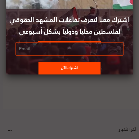
وزارة الخارجية الفلسطينية: الاحتلال يكثف سياسة
الهدم أمام غياب المحاسبة الدولية
اشترك معنا لتعرف تفاعلات المشهد الحقوقي
لفلسطين محليا ودوليا بشكل أسبوعي
المركز الفلسطيني لحقوق الإنسان يحذر من تداعيات
الوضع الصحي في غزة، ويدعو المجتمع الدولي للضغط
على إسرائيل للالتزام بواجباتها
آخر الأخبار