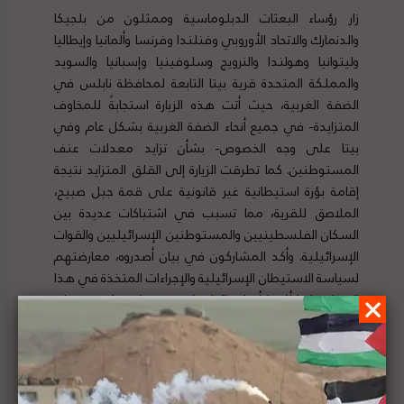
زار رؤساء البعثات الدبلوماسية وممثلون من بلجيكا
والدنمارك والاتحاد الأوروبي وفنلندا وفرنسا وألمانيا وإيطاليا
وليتوانيا وهولندا والنرويج وسلوفينيا وإسبانيا والسويد
والمملكة المتحدة قرية بيتا التابعة لمحافظة نابلس في
الضفة الغربية، حيث أتت هذه الزيارة استجابةً للمخاوف
المتزايدة- في جميع أنحاء الضفة الغربية بشكل عام وفي
بيتا على وجه الخصوص- بشأن تزايد معدلات عنف
المستوطنين. كما تطرقت الزيارة إلى القلق المتزايد نتيجة
إقامة بؤرة استيطانية غير قانونية على قمة جبل صبيح،
الملاصق للقرية، مما تسبب في اشتباكات عديدة بين
السكان الفلسطينيين والمستوطنين الإسرائيليين والقوات
الإسرائيلية. وأكد المشاركون في بيان أصدروه، معارضتهم
لسياسة الاستيطان الإسرائيلية والإجراءات المتخذة في هذا
السياق. كما أكدوا أن إسرائيل، كقوة محتلة، ملزمة بحماية
السكان الفلسطينيين. لتفاصيل الخبر ومصدره الأصلي،
هنا