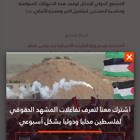
المجتمع الدولي التدخل لوقف هذه الانتهاكات المتواصلة
ومحاسبة المعتدين. لتفاصيل الخبر ومصدره الأصلي،
هنا
المتحدث بإسم وزارة الخارجية الأمريكية نيد برايس: قطع
المساعدات عن الفلسطينيين غير فعال ونعتزم
استئناف مساعداتنا المالية
فرنسا تدين هدم الاحتلال لقرية خربة حمصة في
الضفة الغربية
اشترك معنا لتعرف تفاعلات المشهد الحقوقي
لفلسطين محليا ودوليا بشكل أسبوعي