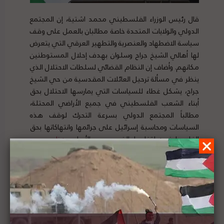
قال رئيس الوزراء الفلسطيني محمد اشتية، إن المجتمع
الدولي والولايات المتحدة خاصة مطالبان بالعمل على وقف
سياسة الاضطهاد والعنصرية والتطهير العرقي التي يتعرض
لها أهالي الشيخ جراح وسلوان بهدف إحلال المستوطنين
مكانهم. وأضاف إن النظام القضائي لسلطات الاحتلال الذي
ينظر في مسألة ترحيل العائلات المقدسية من حي الشيخ
جراح، يشكل غطاء للسياسات التي يمارسها الاحتلال بحق
أبناء الشعب الفلسطيني في جميع الأراضي المحتلة،
مطالباً المجتمع الدولي بسرعة التحرك لوقف هذه
السياسات ومحاسبة إسرائيل على جرائمها وانتهاكاتها بحق
الفلسطينيين. لتفاصيل الخبر ومصدره الأصلي،
هنا
الأمم المتحدة تؤكد عدم قانونية الاستيطان وتدعو
إسرائيل إلى الإلتزام بالقانون الدولي