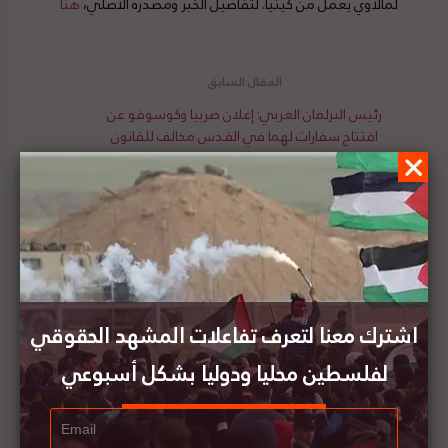
لمالاوي يعمل من كينيا. لتفاصيل الخبر ومصدره الأصلي،
هنا
رئيس البرلمان العربي: إعلان صربيا وكوسوفو عن
افتتاح سفارات لهما في القدس مخالف للقانون
الدولي
ترامب: كوسوفو ستصبح أول بلد مسلم تفتح سفارة
في القدس
اشترك معنا لتعرف تفاعلات المشهد الحقوقي
لفلسطين محليا ودوليا بشكل أسبوعي