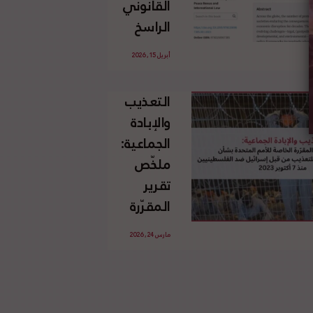
القانوني
الإسرائيلي
الراسخ
غير
للاجئين
القانوني
أبريل 15, 2026
الفلسطينيين
للأرض
وحقهم
الفلسطينية
التعذيب
في العودة
والإبادة
بموجب
الجماعية:
القانون
ملخّص
الدولي
تقرير
المقرّرة
الخاصة
مارس 24, 2026
للأمم
المتحدة
بشأن
الاستخدام