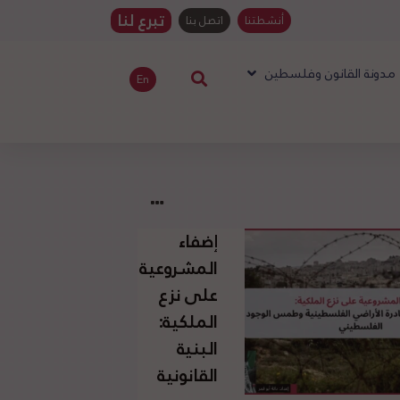
تبرع لنا
أنشطتنا
اتصل بنا
مدونة القانون وفلسطين
En
إضفاء
المشروعية
على نزع
الملكية:
البنية
القانونية