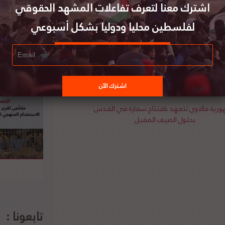
اشترك معنا لتعرف تفاعلات المشهد الحقوقي
ئيس وزراء رومانيا لودوفيك أوربان، موضوعات ذات
على موقف دولته من القضية الفلسطينية والتزامها
لفلسطين محليا ودوليا بشكل أسبوعي
اس القانون الدولي. من جانبه،، أشاد الرئيس عباس
ن والقانون الدولي. ودعا من جديد إلى عقد مؤتمر
رية مالاوي تتعهد بافتتاح سفارة في القدس
بحلول الصيف المقبل
تابعونا :