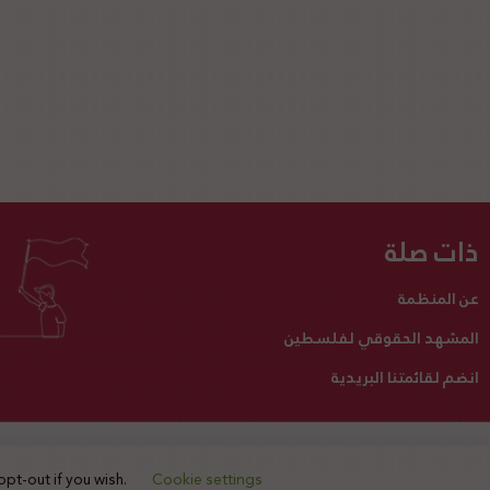
ذات صلة
عن المنظمة
المشهد الحقوقي لفلسطين
انضم لقائمتنا البريدية
تبرع لنا
أنشطتنا
اتصل بنا
opt-out if you wish.
Cookie settings