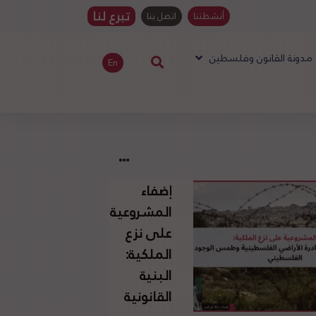
تبرع لنا
أنشطتنا
اتصل بنا
مدونة القانون وفلسطين
En
إضفاء
المشروعية
على نزع
الملكية:
البنية
القانونية