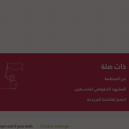
ذات صلة
عن المنظمة
المشهد الحقوقي لفلسطين
انضم لقائمتنا البريدية
تبرع لنا
أنشطتنا
اتصل بنا
opt-out if you wish.
Cookie settings