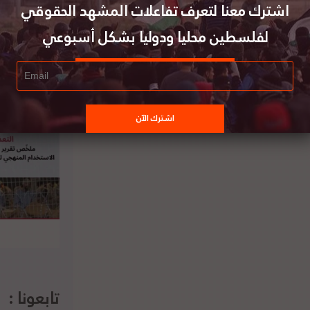
اشترك معنا لتعرف تفاعلات المشهد الحقوقي
لفلسطين محليا ودوليا بشكل أسبوعي
رية كوسوفو توقع اتفاقا مع إسرائيل لإقامة
اقات دبلوماسية وتعترف بالقدس عاصمة لها
تابعونا :