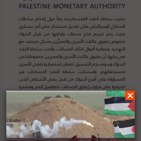
نشرت سلطة النقد الفلسطينية بياناً حول إقدام سلطات
الاحتلال الإسرائيلي على تعديل مستنكر على أمر عسكري
بحيث يتم تجريم فتح حسابات وإدارتها من قبل البنوك
بخصوص حقوق عائلات الأسرى والمحرَّرين بشكل مجحف، مع
التهديد بمصادرة أموال لتلك الحسابات. وأكدت سلطة النقد
في بيانها، أن حقوق عائلات الأسرى والمحررين محفوظة لدى
البنوك وسوف يتم التنسيق لضمان استمرارية تلقي الأسرى
لمستحقاتهم. واستنكرت سلطة النقد الاعتداءات غير
المسؤولة على أفرع البنوك من قبل بعض الأشخاص الذين
اعترضوا على قرارات إغلاق الحسابات. لتفاصيل الخبر ومصدره
الأصلي،
هنا
.
المرصد الأورومتوسطي ينتقد شراء الاتحاد الأوروبي
لطائرات بدون طيار إسرائيلية لتعقب طالبي اللجوء