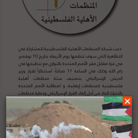
دعت شبكة المنظمات الأهلية الفلسطينية للمشاركة في
التظاهرة التي سوف تنظمها يوم الأربعاء بتاريخ 10 نوفمبر
في غزة مقابل مقر الأمم المتحدة بالتوازي مع تنظيمها في
رام الله وذلك في الساعة 11 صباحاً، استنكاراً لقرار وزير
الجيش الإسرائيلي بتصنيف ستة منظمات أهلية
فلسطينية كمنظمات إرهابية، و لمطالبة الأمم المتحدة
بالتحرك الجاد من أجل إلغاء القرار الإسرائيلي وحماية منظمات
المجتمع المدني. لتفاصيل الخبر ومصدره الأصلي،
هنا
الباحثان إحسان عادل ومعتز قفيشة ينشران بحثاً