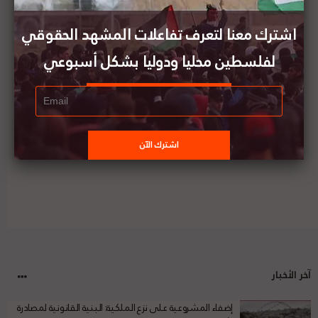
بعنوان: "انضمام فلسطين إلى اتفاقية جنيف الثالثة:
تصنيف الأسرى المحتجزين لدى إسرائيل"
اشترك معنا لتعرف تفاعلات المشهد الحقوقي
لفلسطين محليا ودوليا بشكل أسبوعي
تقرير المشهد الحقوقي لفلسطين | العدد (97) || 7
-13 نوفمبر/ تشرين ثاني 2021
آخر الأخبار
إضفاء المشروعية على نزع الملكية: البنية القانونية لمصادرة