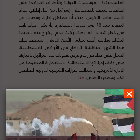
الفلسطينية، المؤسسات الدولية والأطراف الموقعة على
اتفاقيات جنيف، للضغط على إسرائيل من أجل إطلاق سراح
الأسير ماهر الأخرس، حيث أنه معتقل إداريا، ومضرب عن
الطعام منذ 78 يوم، تنديدا باعتقاله إدارياً، وكون حياته باتت
في خطر شديد، كما وصف رأفت عدم الإفراج عنه بالجريمة
النكراء. وطالب رأفت مجلس الأمن الدولي المنعقد نهاية
هذا الشهر لمناقشة الأوضاع في الأراضي الفلسطينية،
العمل على اتخاذ قرارات وفرض عقوبات ضد إسرائيل لإجبارها
على وقف إجراءاتها الاستيطانية الاستعمارية المدعومة من
الإدارة الأمريكية والمخالفة لقرارات الشرعية الدولية. لتفاصيل
الخبر ومصدره الأصلي،
هنا
مركز عدالة: سياسة الشرطة الإسرائيلية تجاه
الفلسطينيين تقوم على الحفاظ على التفوق
والسيطرة اليهودية