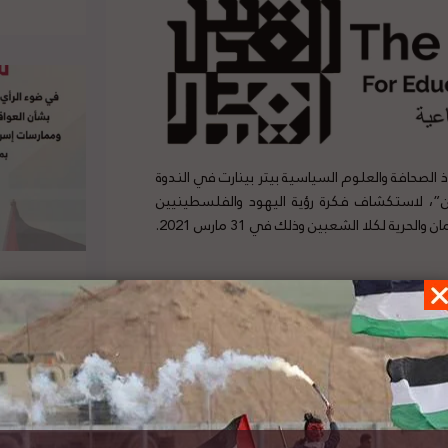
لصحافة والعلوم السياسية بيتر بينارت في الندوة
ن”، لاستكشاف فكرة رؤية اليهود والفلسطينيين
للمساواة بين البحر الأبيض المتوسط ونهر الأردن التي توفر الكرامة والأمان والحرية لكلا الشعبين وذلك في 31 مارس 2021.
رة الخارجية التركية: القرارات الإسرائيلية الأخيرة
ق المقدسيين تؤكد انتهاكها للقانون الدولي