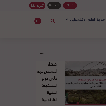
تبرع لنا
أنشطتنا
اتصل بنا
مدونة القانون وفلسطين
En
إضفاء
المشروعية
على نزع
الملكية:
البنية
القانونية