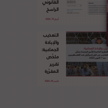
القانوني
الإسرائيلي
الراسخ
غير
للاجئين
القانوني
أبريل 15, 2026
الفلسطينيين
للأرض
وحقهم
الفلسطينية
التعذيب
في العودة
والإبادة
بموجب
الجماعية:
القانون
ملخّص
الدولي
تقرير
المقرّرة
الخاصة
مارس 24, 2026
للأمم
المتحدة
بشأن
الاستخدام