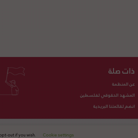
ذات صلة
عن المنظمة
المشهد الحقوقي لفلسطين
انضم لقائمتنا البريدية
تبرع لنا
أنشطتنا
اتصل بنا
opt-out if you wish.
Cookie settings