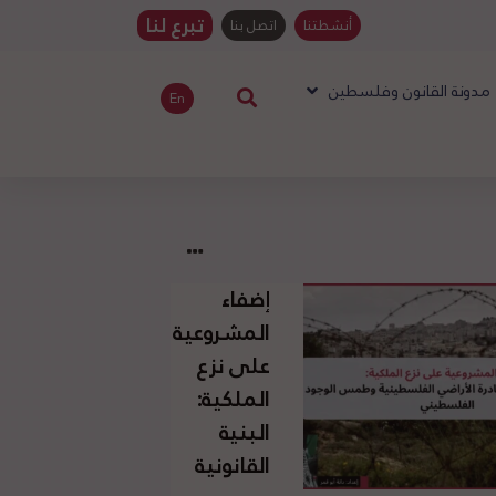
تبرع لنا
أنشطتنا
اتصل بنا
مدونة القانون وفلسطين
En
إضفاء
المشروعية
على نزع
الملكية:
البنية
القانونية