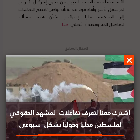
الأساسية لمنعه الفلسطينيين من دخول إسرائيل لأغراض
لم شمل الأسر. وأفاد مركز عدالة بأنه يواصل تقديم التماسات
إلى المحكمة العليا الإسرائيلية بشأن هذه المسألة.
لتفاصيل الخبر ومصدره الأصلي،
هنا
وليد عسّاف يعلن عن وضع برنامج لكافة المؤسسات
الحكومية والأهلية لمتابعة انتهاكات الإحتلال
البنك الدولي والأمم المتحدة يحذران من معدلات
الفقر المتضاعفة مع خنق الاحتلال لفلسطين
اشترك معنا لتعرف تفاعلات المشهد الحقوقي
لفلسطين محليا ودوليا بشكل أسبوعي