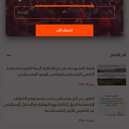
آخر الأخبار
إضفاء المشروعية على نزع الملكية: البنية القانونية لمصادرة
الأراضي الفلسطينية وطمس الوجود الفلسطيني
يوليو 29, 2026
القانون من أجل فلسطين تنشر دراسة توضح الالتزامات
الاقتصادية للدول الثالثة لإنهاء التواطؤ مع الاحتلال الإسرائيلي
غير القانوني للأرض الفلسطينية
يوليو 18, 2026