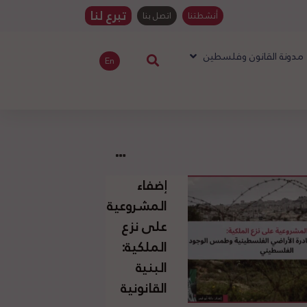
تبرع لنا
أنشطتنا
اتصل بنا
مدونة القانون وفلسطين
En
إضفاء
المشروعية
على نزع
الملكية:
البنية
القانونية