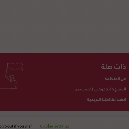
ذات صلة
عن المنظمة
المشهد الحقوقي لفلسطين
انضم لقائمتنا البريدية
تبرع لنا
أنشطتنا
اتصل بنا
opt-out if you wish.
Cookie settings