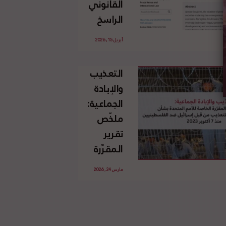
القانوني
الإسرائيلي
الراسخ
غير
للاجئين
القانوني
أبريل 15, 2026
الفلسطينيين
للأرض
وحقهم
الفلسطينية
التعذيب
في العودة
والإبادة
بموجب
الجماعية:
القانون
ملخّص
الدولي
تقرير
المقرّرة
الخاصة
مارس 24, 2026
للأمم
المتحدة
بشأن
الاستخدام