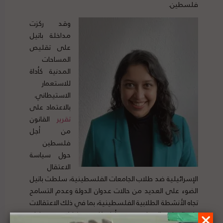
فلسطين.
وقد ركزت
مداخلة باتيل
على تقليص
المساحات
المدنية كأداة
للاستعمار
الاستيطاني.
بالاعتماد على
تقرير
القانون
من أجل
فلسطين
حول سياسة
الاعتقال
الإسرائيلية ضد طلاب الجامعات الفلسطينية، سلطت باتيل
الضوء على العديد من حالات عدوان الدولة وعدم التسامح
تجاه الأنشطة الطلابية الفلسطينية، بما في ذلك الاعتقالات
ذات الدوافع السياسية دون أدلة كافية. وشاركت قصة ليان