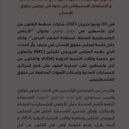
و الاستعمار الاستيطاني في ندوة في مجلس حقوق
الإنسان
في 20 يونيو/حزيران 2023، شاركت منظمة القانون من
أجل فلسطين في
حدث جانبي
بعنوان “الأراضي
الفلسطينية المحتلة: استعادة الفضاء المدني”، وذلك
خلال جلسة لمجلس حقوق الإنسان في جنيف. ركّز الحدث،
الذي نظمه المجلس النرويجي للاجئين (NRC) بالتعاون
مع جمعية وكالات التنمية الدولية (AIDA) والقانون من
أجل فلسطين، على تسليط الضوء على قمع إسرائيل
للمساحات المدنية وإسكات الأصوات المدافعة عن حقوق
الفلسطينيين.
وكان من بين المتحدثين الرئيسيين في الحدث ميلون كوثاري
وكريس سيدوتي، من
لجنة التحقيق الدولية
المستقلة
التابعة للأمم المتحدة بشأن الأراضي الفلسطينية المحتلة
وإسرائيل، وإيتاي إبشتين، المستشار الخاص في المجلس
النرويجي للاجئين وجمعية وكالات التنمية الدولية AIDA، و
أنيشا باتيل، باحثة قانونية أولى في القانون من أجل