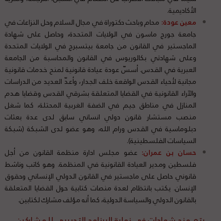
الأكاديمية.
معين عودة
:
محام وباحث دكتوراة في مجال السلام وحل النزاعات في
جامعة جورج ماسون في الولايات المتحدة، وحاصل على شهادة
الماجستير في القانون من جامعة بيتسبرج في الولايات المتحدة
وعلى شهادتي بكالوريوس في القانون والمحاسبة من الجامعة
العبرية في القدس. أسسّ عودة عيادة قانونية لمنح خدمات قانونية
مجانية لأحياء القدس الواقعة خلف الجدار، وأعدّ العديد من الدراسات
والآراء القانونية في القضايا المتعلقة بشرقي القدس وقضايا هدم
المنازل في مناطق جيم في الضفة الغربية المحتلة، كما شغل
منصب مستشار قانون دولي انساني سابق لدى عدة بعثات
دبلوماسية في القدس ورام الله، وهو عضو لدى الشبكة (شبكة
السياسات الفلسطينية).
حسان
بن عمران:
عضو مجلس ادارة منظمة القانون من أجل
فلسطين ومدير العيادة القانونية في المنظمة. وهو كاتب وناشط
قانوني حاصل على ماجستير في القانون الدولي الإنساني وحقوق
الإنسان. يكتب بانتظام لعدة منصات كتابية حول القضايا المتعلقة
بالقانون الدولي والسياسة الدولية، كما أنه مؤلف مشارك لكتابين.
يتم منح شهادات في نهاية البرنامج التدريبي للمشاركين