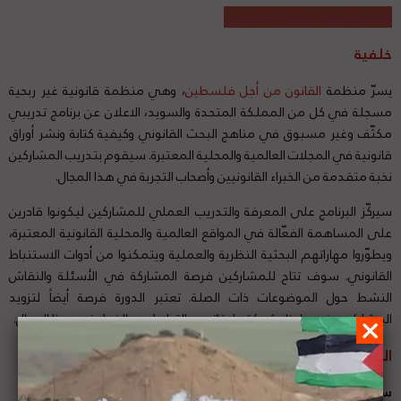
التسجيل في البرنامج التدريبي
خلفية
يسرّ منظمة
القانون من أجل فلسطين
، وهي منظمة قانونية غير ربحية
مسجلة في كل من المملكة المتحدة والسويد، الاعلان عن برنامج تدريبي
مكثّف وغير مسبوق في مناهج البحث القانوني وكيفية كتابة ونشر أوراق
قانونية في المجلات العالمية والمحلية المعتبرة. سيقوم بتدريب المشاركين
نخبة متقدمة من الخبراء القانونيين وأصحاب التجربة في هذا المجال.
سيركّز البرنامج على المعرفة والتدريب العملي للمشاركين ليكونوا قادرين
على المساهمة الفعّالة في المواقع العالمية والمحلية القانونية المعتبرة،
ويطوّروا مهاراتهم البحثية النظرية والعملية ويتمكنوا من أدوات الاستنباط
القانوني. سوف تتاح للمشاركين فرصة المشاركة في الأسئلة والنقاش
النشط حول الموضوعات ذات الصلة. تعتبر الدورة فرصة أيضاً لتزويد
المشاركين بفرص لبناء شبكة علاقاتهم والتواصل مع الخبراء في هذا المجال.
الموضوعات الرئيسية:
سوف يغطي البرنامج التدريبي المسائل التالية: