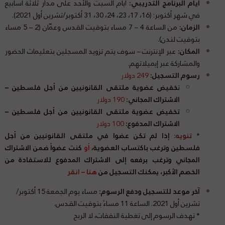
أيام البرنامج التدريبي:
أيام السبت والأحد على مدار ثلاثة أسابيع
في شهر أكتوبر: (16، 17، 23، 24، 30، 31 أكتوبر/تشرين أول 2021).
الزمان:
من الساعة 4 – 7 مساء بتوقيت القدس وعمّان (2 – 5 مساء
بتوقيت لندن).
المكان:
عبر الإنترنت – سوف يتم تزويد المسجلين بتعليمات الحضور
والمشاركة عبر إيميلاتهم.
رسوم التسجيل:
249 دولار
ت
خفيض عضوية ملتقى القانونيين من أجل فلسطين –
الاشتراك المجاني:
190 دولار
تخفيض عضوية ملتقى القانونيين من أجل فلسطين –
الاشتراك المدفوع:
100 دولار
*
تنويه:
إذا لم تكن عضوا في ملتقى القانونيين من أجل
فلسطين وترغب باكتساب العضوية،
أو
كنت عضواً ضمن الاشتراك
المجاني وترغب برفعه إلى الاشتراك المدفوع للاستفادة من
الخصم الأكبر، يمكنك التسجيل من
هنا – انقر
آخر موعد للتسجيل ودفع الرسوم:
مساء يوم الجمعة 15 أكتوبر/
تشرين أول 2021. الساعة 11 مساءً بتوقيت القدس.
* تهدف الرسوم إلى تغطية النفقات، لا الربح