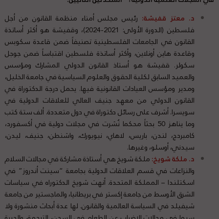
د. معتز قفيشة
:
رئيس مجلس أمناء منظمة القانون من أجل
فلسطين (الدورة الأولى: 2021-2024)، وقفيشة هو أكثر أساتذة
القانون في الجامعات الفلسطينية تصنيفاً ضمن قاعدة سكوبس
وقاعدة هاين أونلاين، وأكثر أساتذة فلسطين اقتباساً ضمن جوجل
سكولر. قفيشة هو أستاذ القانون الدولي المشارك ومؤسس
والعميد السابق لكلية الحقوق والعلوم السياسية في جامعة الخليل،
ومدير ومؤسس العيادات القانونية فيها. يحمل درجة الدكتوراة في
القانون الدولي من معهد جنيف العالي للعلاقات الدولية في
سويسرا. أشرف على رسائل دكتوراة في دول متعددة. ألف ستة كتب
وما يناهز 50 بحثاً محكما نُشرت في مجلات دولية في أكسفورد،
كامبردج، لندن، باريس، لاهاي، نيويورك، واشنطن، جنيف، ليدن،
سيدني، أوسلو، وغيرها.
د. ملكة شويخ:
ملكة شويخ هي أستاذة مشاركة في مجالات السلام
والنزاعات في قسم العلاقات الدولية بجامعة “سينت أندروز” في
اسكتلندا – المملكة المتحدة. أنهت شويخ الدكتوراه في سياسات
الشرق الأوسط من جامعة إكستر في بريطانيا، والماجستير من جامعة
شيفيلد في السياسة العالمية والقانون. لها عدة أبحاث منشورة ولا
سيما في مجالات الاضراب عن الطعام في السجن، الترجمة، والحرية