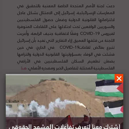
دعت لجنة الأمم المتحدة الخاصة المعنية بالتحقيق في
الممارسات الإسرائيلية، إسرائيل إلى الامتثال بشكل عاجل
لالتزاماتها القانونية الدولية وضمان حصول الفلسطينيين
والسوريين الواقعين تحت احتلالها على اللقاحات المتوفرة
لفيروس COVID-19 وفقًا لاتفاقية جنيف الرابعة، وأعربت
اللجنة عن قلقها العميق إزاء التقارير التي تفيد بأن إسرائيل
تتبرع بفائض لقاحاتCOVID-19 في الخارج، في حين
فشلت في الوفاء بمسؤوليتها القانونية الدولية والتزامها
بضمان تطعيم السكان الفلسطينيين في الأراضي
الفلسطينية المحتلة. لتفاصيل الخبر ومصدره الأصلي،
هنا
منظّمات حقوقيّةٍ تلتمس إلى المحكمة العليا مطالبةً
إسرائيل بتوفير اللّقاحات للفلسطينيّين
اشترك معنا لتعرف تفاعلات المشهد الحقوقي