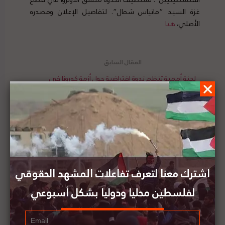
غزة السيد “ماتياس شمال”. لتفاصيل الإعلان ومصدره
الأصلي،
هنا
لجنة أممية تنظم ندوة افتراضية حول أزمة كورونا في
الأراضي المحتلة
العليا الإسرائيلية تلزم وزارة الصحة الإسرائيلية بتوفير
عيادات طبية ل150 ألف مقدسي
اشترك معنا لتعرف تفاعلات المشهد الحقوقي
لفلسطين محليا ودوليا بشكل أسبوعي