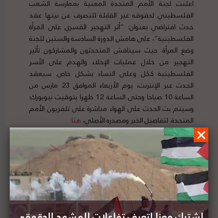
أعلنت لجنة الأمم المتحدة المعنية بممارسة الشعب
الفلسطيني لحقوقه غير القابلة للتصرف عن نيتها عقد
حدث افتراضي بعنوان: “أثر التهجير القسري على المرأة
الفلسطينية”، على هامش الدورة السادسة والستين للجنة
وضع المرأة. حيث سيناقش المتحدثون والمشاركون تأثير
التهجير من خلال عمليات الإخلاء والهدم على الأسر
الفلسطينية ككل وعلى النساء بشكل خاص. سيعقد
الحدث عبر الإنترنت، يوم الأربعاء الموافق 23 مارس من
الساعة 10 صباحا وحتى الساعة 12 ظهرا بتوقيت نيويورك؛
وسيتم بث الحدث على الهواء مباشرة على تلفزيون الأمم
المتحدة.
لتفاصيل الخبر ومصدره الأصلي،
هنا
مسألة أولية لكنها ضرورية: انطباق مفهوم الفصل
العنصري على الأراضي المحتلة
اشترك معنا لتعرف تفاعلات المشهد الحقوقي